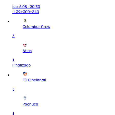
jue. 6.08 - 20:30
-139
+300
+340
Columbus Crew
3
Atlas
1
Finalizado
FC Cincinnati
3
Pachuca
1