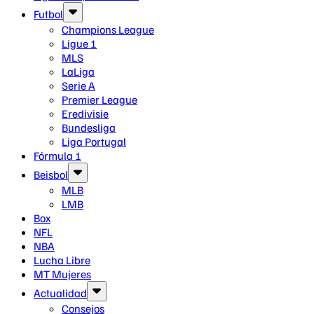
Futbol
Champions League
Ligue 1
MLS
LaLiga
Serie A
Premier League
Eredivisie
Bundesliga
Liga Portugal
Fórmula 1
Beisbol
MLB
LMB
Box
NFL
NBA
Lucha Libre
MT Mujeres
Actualidad
Consejos