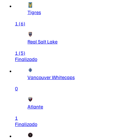
Tigres
1
(6)
Real Salt Lake
1
(5)
Finalizado
Vancouver Whitecaps
0
Atlante
1
Finalizado