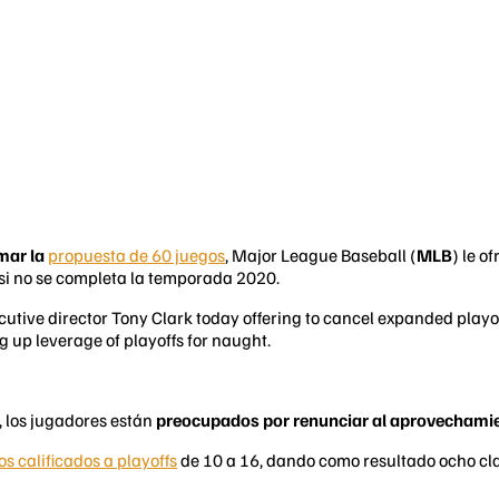
mar la
propuesta de 60 juegos
, Major League Baseball (
MLB
) le o
i no se completa la temporada 2020.
ive director Tony Clark today offering to cancel expanded playoffs
 up leverage of playoffs for naught.
, los jugadores están
preocupados por renunciar al aprovechamien
s calificados a playoffs
de 10 a 16, dando como resultado ocho clas