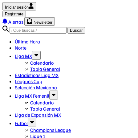
Iniciar sesión
Regístrate
Alertas
Newsletter
Buscar
Última Hora
Norte
Liga MX
Calendario
Tabla General
Estadísticas Liga MX
Leagues Cup
Selección Mexicana
Liga MX Femenil
Calendario
Tabla General
Liga de Expansión MX
Futbol
Champions League
Ligue 1