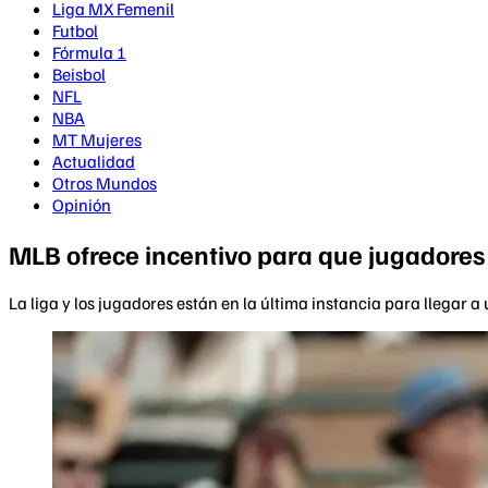
Liga MX Femenil
Futbol
Fórmula 1
Beisbol
NFL
NBA
MT Mujeres
Actualidad
Otros Mundos
Opinión
MLB ofrece incentivo para que jugadores 
La liga y los jugadores están en la última instancia para llegar 