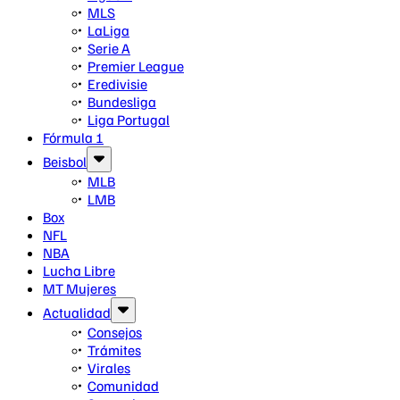
MLS
LaLiga
Serie A
Premier League
Eredivisie
Bundesliga
Liga Portugal
Fórmula 1
Beisbol
MLB
LMB
Box
NFL
NBA
Lucha Libre
MT Mujeres
Actualidad
Consejos
Trámites
Virales
Comunidad