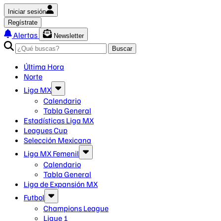
Iniciar sesión
Regístrate
Alertas
Newsletter
Buscar
Última Hora
Norte
Liga MX
Calendario
Tabla General
Estadísticas Liga MX
Leagues Cup
Selección Mexicana
Liga MX Femenil
Calendario
Tabla General
Liga de Expansión MX
Futbol
Champions League
Ligue 1