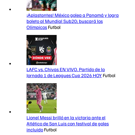
¡Aplastantes! México golea a Panamá y logra
boleto al Mundial Sub20; buscará los
Olímpicos
Futbol
LAFC vs. Chivas EN VIVO. Partido de la
Jornada 1 de Leagues Cup 2026 HOY
Futbol
Lionel Messi brilló en la victoria ante el
Atlético de San Luis con festival de goles
incluido
Futbol