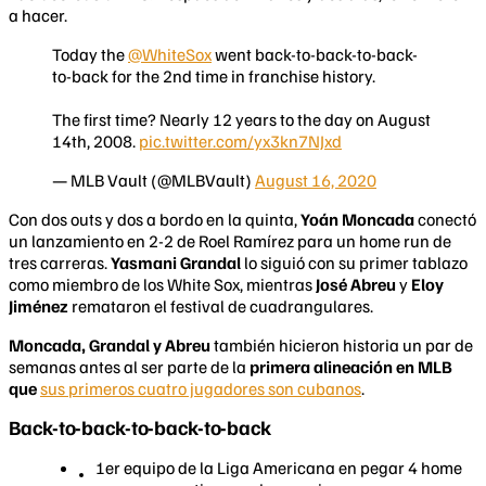
a hacer.
Today the
@WhiteSox
went back-to-back-to-back-
to-back for the 2nd time in franchise history.
The first time? Nearly 12 years to the day on August
14th, 2008.
pic.twitter.com/yx3kn7NJxd
— MLB Vault (@MLBVault)
August 16, 2020
Con dos outs y dos a bordo en la quinta,
Yoán Moncada
conectó
un lanzamiento en 2-2 de Roel Ramírez para un home run de
tres carreras.
Yasmani Grandal
lo siguió con su primer tablazo
como miembro de los White Sox, mientras
José Abreu
y
Eloy
Jiménez
remataron el festival de cuadrangulares.
Moncada, Grandal y Abreu
también hicieron historia un par de
semanas antes al ser parte de la
primera alineación en MLB
que
sus primeros cuatro jugadores son cubanos
.
Back-to-back-to-back-to-back
1er equipo de la Liga Americana en pegar 4 home