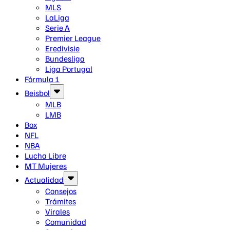
MLS
LaLiga
Serie A
Premier League
Eredivisie
Bundesliga
Liga Portugal
Fórmula 1
Beisbol
MLB
LMB
Box
NFL
NBA
Lucha Libre
MT Mujeres
Actualidad
Consejos
Trámites
Virales
Comunidad