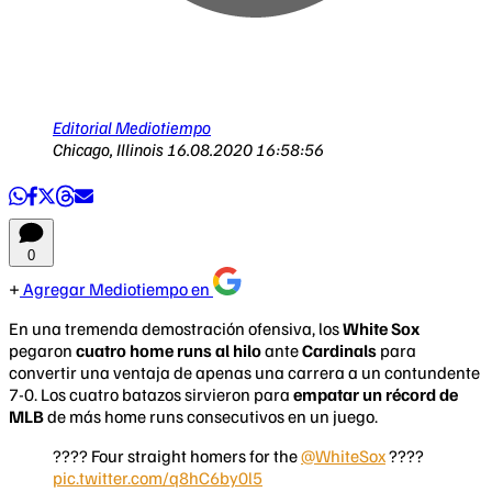
Editorial Mediotiempo
Chicago, Illinois
16.08.2020 16:58:56
0
Agregar Mediotiempo en
En una tremenda demostración ofensiva, los
White Sox
pegaron
cuatro home runs al hilo
ante
Cardinals
para
convertir una ventaja de apenas una carrera a un contundente
7-0. Los cuatro batazos sirvieron para
empatar un récord de
MLB
de más home runs consecutivos en un juego.
???? Four straight homers for the
@WhiteSox
????
pic.twitter.com/q8hC6by0l5