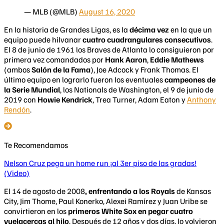
— MLB (@MLB)
August 16, 2020
En la historia de Grandes Ligas, es la
décima vez
en la que un
equipo puede hilvanar
cuatro cuadrangulares consecutivos
.
El 8 de junio de 1961 los Braves de Atlanta lo consiguieron por
primera vez comandados por
Hank Aaron
,
Eddie Mathews
(ambos
Salón de la Fama
), Joe Adcock y Frank Thomas. El
último equipo en lograrlo fueron los eventuales
campeones de
la Serie Mundial
, los Nationals de Washington, el 9 de junio de
2019 con
Howie Kendrick
, Trea Turner, Adam Eaton y
Anthony
Rendón
.
Te Recomendamos
Nelson Cruz pega un home run ¡al 3er piso de las gradas!
(Video)
El 14 de agosto de 2008
, enfrentando a los Royals
de Kansas
City, Jim Thome, Paul Konerko, Alexei Ramírez y Juan Uribe se
convirtieron en los
primeros White Sox en pegar cuatro
vuelacercas al hilo
. Después de 12 años y dos días, lo volvieron