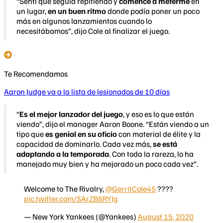
“Sentí que seguía repitiendo y
comencé a meterme
en
un lugar,
en un buen ritmo
donde podía poner un poco
más en algunos lanzamientos cuando lo
necesitábamos”, dijo Cole al finalizar el juego.
Te Recomendamos
Aaron Judge va a la lista de lesionados de 10 días
“
Es el mejor lanzador del juego
, y eso es lo que están
viendo”, dijo el manager Aaron Boone. “Están viendo a un
tipo que
es genial en su oficio
con material de élite y la
capacidad de dominarlo. Cada vez más,
se está
adaptando a la temporada
. Con toda la rareza, lo ha
manejado muy bien y ha mejorado un poco cada vez”.
Welcome to The Rivalry,
@GerritCole45
????
pic.twitter.com/SArZB8RYJg
— New York Yankees (@Yankees)
August 15, 2020