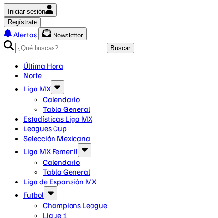
Iniciar sesión
Regístrate
Alertas
Newsletter
Buscar
Última Hora
Norte
Liga MX
Calendario
Tabla General
Estadísticas Liga MX
Leagues Cup
Selección Mexicana
Liga MX Femenil
Calendario
Tabla General
Liga de Expansión MX
Futbol
Champions League
Ligue 1