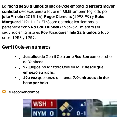
La
racha de 20 triunfos
al hilo de Cole empata la
tercera mayor
cantidad
de decisiones a favor en
MLB
también lograda por
Jake Arrieta
(2015-16),
Roger Clemens
(1998-99) y
Rube
Marquard
(1911-12). El récord de todos los tiempos le
pertenece con
24 a Carl Hubbell
(1936-37), mientras el
segundo en la lista es
Roy Face
, quien
hiló 22 triunfos
a favor
entre 1958 y 1959.
Gerrit Cole en números
1a salida
de Gerrit Cole
ante Red Sox
como pitcher
de Yankees.
27 juegos
ha lanzado Cole en MLB
desde que
empezó su racha
.
19a vez
que lanza al menos
7.0 entradas sin dar
base por bola
.
Te recomendamos: