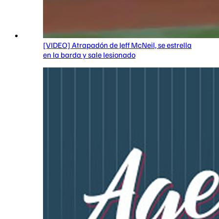
[VIDEO] Atrapadón de Jeff McNeil, se estrella
en la barda y sale lesionado