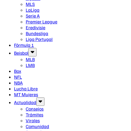
MLS
LaLiga
Serie A
Premier League
Eredivisie
Bundesliga
Liga Portugal
Fórmula 1
Beisbol
MLB
LMB
Box
NFL
NBA
Lucha Libre
MT Mujeres
Actualidad
Consejos
Trámites
Virales
Comunidad