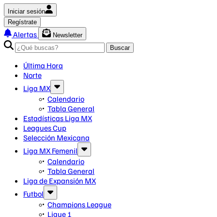
Iniciar sesión
Regístrate
Alertas
Newsletter
Buscar
Última Hora
Norte
Liga MX
Calendario
Tabla General
Estadísticas Liga MX
Leagues Cup
Selección Mexicana
Liga MX Femenil
Calendario
Tabla General
Liga de Expansión MX
Futbol
Champions League
Ligue 1