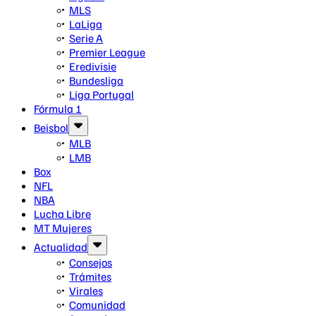
MLS
LaLiga
Serie A
Premier League
Eredivisie
Bundesliga
Liga Portugal
Fórmula 1
Beisbol
MLB
LMB
Box
NFL
NBA
Lucha Libre
MT Mujeres
Actualidad
Consejos
Trámites
Virales
Comunidad