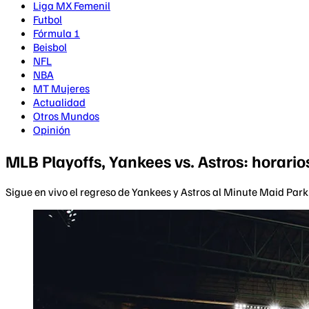
Liga MX Femenil
Futbol
Fórmula 1
Beisbol
NFL
NBA
MT Mujeres
Actualidad
Otros Mundos
Opinión
MLB Playoffs, Yankees vs. Astros: horario
Sigue en vivo el regreso de Yankees y Astros al Minute Maid Park