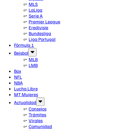
MLS
LaLiga
Serie A
Premier League
Eredivisie
Bundesliga
Liga Portugal
Fórmula 1
Beisbol
MLB
LMB
Box
NFL
NBA
Lucha Libre
MT Mujeres
Actualidad
Consejos
Trámites
Virales
Comunidad