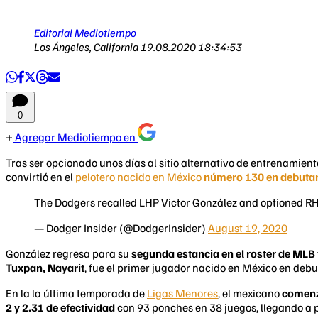
Editorial Mediotiempo
Los Ángeles, California
19.08.2020 18:34:53
0
Agregar Mediotiempo en
Tras ser opcionado unos días al sitio alternativo de entrenamient
convirtió en el
pelotero nacido en México
número 130 en debuta
The Dodgers recalled LHP Victor González and optioned RH
— Dodger Insider (@DodgerInsider)
August 19, 2020
González regresa para su
segunda estancia en el roster de MLB
Tuxpan, Nayarit
, fue el primer jugador nacido en México en de
En la la última temporada de
Ligas Menores
, el mexicano
comenzó
2 y 2.31 de efectividad
con 93 ponches en 38 juegos, llegando a p