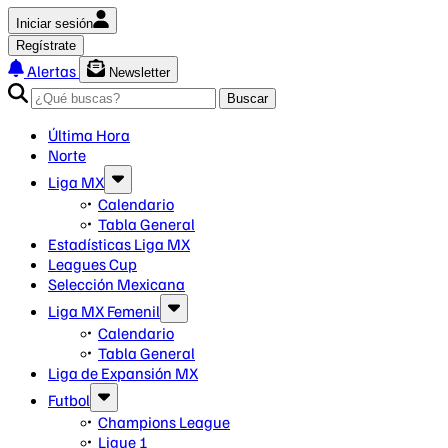
Iniciar sesión
Regístrate
Alertas
Newsletter
Buscar
Última Hora
Norte
Liga MX
Calendario
Tabla General
Estadísticas Liga MX
Leagues Cup
Selección Mexicana
Liga MX Femenil
Calendario
Tabla General
Liga de Expansión MX
Futbol
Champions League
Ligue 1