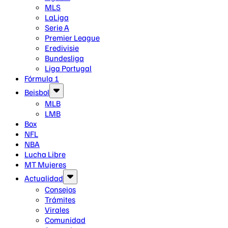
MLS
LaLiga
Serie A
Premier League
Eredivisie
Bundesliga
Liga Portugal
Fórmula 1
Beisbol
MLB
LMB
Box
NFL
NBA
Lucha Libre
MT Mujeres
Actualidad
Consejos
Trámites
Virales
Comunidad