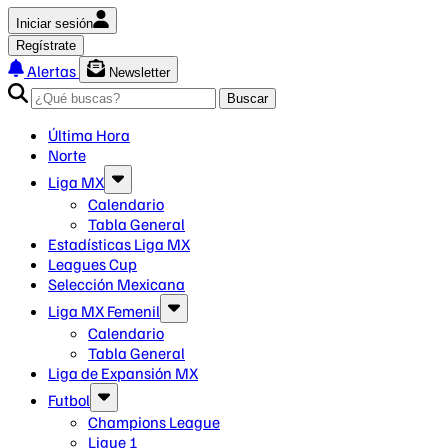
Iniciar sesión
Regístrate
Alertas
Newsletter
Buscar
Última Hora
Norte
Liga MX
Calendario
Tabla General
Estadísticas Liga MX
Leagues Cup
Selección Mexicana
Liga MX Femenil
Calendario
Tabla General
Liga de Expansión MX
Futbol
Champions League
Ligue 1