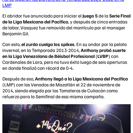
LMP
El abridor fue anunciado para iniciar el
Juego 5
de la
Serie Final
de la Liga Mexicana del Pacífico
, y después de cinco entradas
de labor, Vasquez fue removido del montículo por el manager
Benjamín Gil.
Con esto,
el zurdo cuelga los spikes
. En su andar por la pelota
invernal, en la Temporada 2013-2014,
Anthony probó suerte
en la Liga Venezolana de Béisbol Profesional
(
LVBP
) con
Cardenales de Lara, pero no tuvo éxito luego de seis aperturas
en donde finalizó con récord de 0-4.
Después de eso,
Anthony llegó a la Liga Mexicana del Pacífico
(LMP) con los Venados de Mazatlán el 22 de noviembre de
2014, siendo elegido por los Tomateros de Culiacán como
refuerzo para la Semifinal de esa misma campaña.