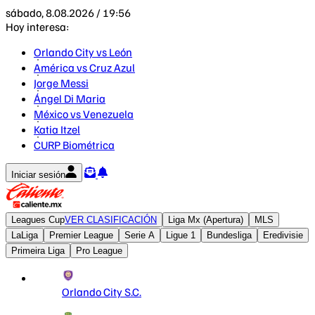
sábado, 8.08.2026 / 19:56
Hoy interesa:
Orlando City vs León
América vs Cruz Azul
Jorge Messi
Ángel Di Maria
México vs Venezuela
Katia Itzel
CURP Biométrica
Iniciar sesión
Leagues Cup
VER CLASIFICACIÓN
Liga Mx (Apertura)
MLS
LaLiga
Premier League
Serie A
Ligue 1
Bundesliga
Eredivisie
Primeira Liga
Pro League
Orlando City S.C.