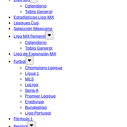
Calendario
Tabla General
Estadísticas Liga MX
Leagues Cup
Selección Mexicana
Liga MX Femenil
Calendario
Tabla General
Liga de Expansión MX
Futbol
Champions League
Ligue 1
MLS
LaLiga
Serie A
Premier League
Eredivisie
Bundesliga
Liga Portugal
Fórmula 1
Beisbol