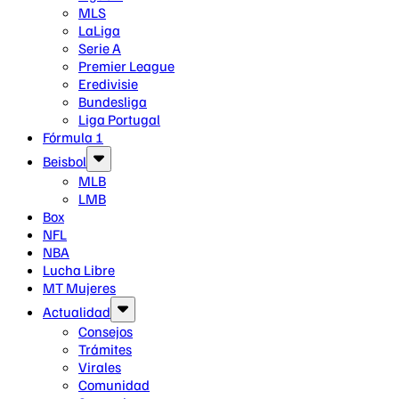
MLS
LaLiga
Serie A
Premier League
Eredivisie
Bundesliga
Liga Portugal
Fórmula 1
Beisbol
MLB
LMB
Box
NFL
NBA
Lucha Libre
MT Mujeres
Actualidad
Consejos
Trámites
Virales
Comunidad