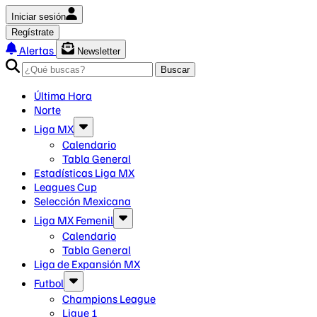
Iniciar sesión
Regístrate
Alertas
Newsletter
Buscar
Última Hora
Norte
Liga MX
Calendario
Tabla General
Estadísticas Liga MX
Leagues Cup
Selección Mexicana
Liga MX Femenil
Calendario
Tabla General
Liga de Expansión MX
Futbol
Champions League
Ligue 1