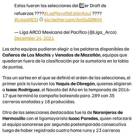
Estas fueron las selecciones del 1️⃣er Draft de
refuerzos ????
#LosPlayoffsEstánAquí
????
#LigaARCO
⚾️
pic.twitter.com/Xm0ulDRKHi
— Liga ARCO Mexicana del Pacífico (@Liga_Arco)
December 24, 2021
Los ocho equipos pudieron elegir a los peloteros disponibles de
Cañeros de Los Mochis
y
Venados de Mazatlán
, equipos que
quedaron fuera de la clasificación por la sumatoria en la tabla
de puntos.
Tras un sorteo en el que se definió el orden de las selecciones, el
primer pick lo tuvieron los
Yaquis de Obregón
, quienes eligieron
a
Isaac Rodríguez
, el Novato del Año en la temporada de 2016-
17 que terminó la campaña bateando para .289 con 35
carreras anotadas y 18 producidas.
Otra de las selecciones destacadas fue la de
Naranjeros de
Hermosillo
con el ligamayorista
Isaac Paredes
, quien reforzará
al equipo sonorense por segunda postemporada consecutiva
luego de haber registrado cuatro home runs y 23 carreras