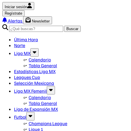
Iniciar sesión
Regístrate
Alertas
Newsletter
Buscar
Última Hora
Norte
Liga MX
Calendario
Tabla General
Estadísticas Liga MX
Leagues Cup
Selección Mexicana
Liga MX Femenil
Calendario
Tabla General
Liga de Expansión MX
Futbol
Champions League
Ligue 1