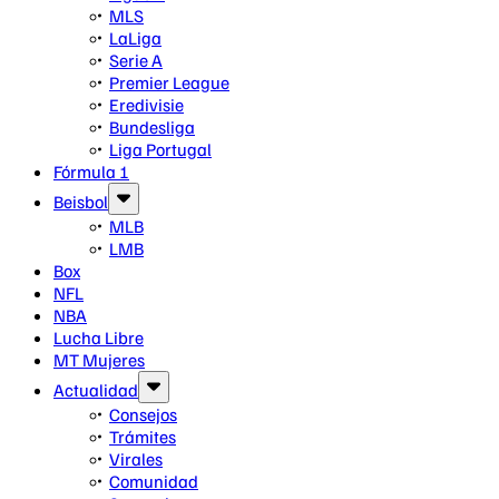
MLS
LaLiga
Serie A
Premier League
Eredivisie
Bundesliga
Liga Portugal
Fórmula 1
Beisbol
MLB
LMB
Box
NFL
NBA
Lucha Libre
MT Mujeres
Actualidad
Consejos
Trámites
Virales
Comunidad