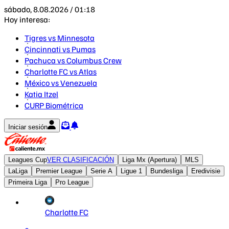
sábado, 8.08.2026 / 01:18
Hoy interesa:
Tigres vs Minnesota
Cincinnati vs Pumas
Pachuca vs Columbus Crew
Charlotte FC vs Atlas
México vs Venezuela
Katia Itzel
CURP Biométrica
Iniciar sesión
Leagues Cup
VER CLASIFICACIÓN
Liga Mx (Apertura)
MLS
LaLiga
Premier League
Serie A
Ligue 1
Bundesliga
Eredivisie
Primeira Liga
Pro League
Charlotte FC