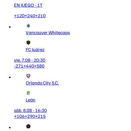
EN JUEGO
- 1T
+120
+240
+210
Vancouver Whitecaps
FC Juárez
vie. 7.08 - 20:30
-271
+440
+580
Orlando City S.C.
León
sáb. 8.08 - 16:30
+106
+290
+215