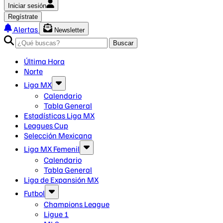
Iniciar sesión
Regístrate
Alertas
Newsletter
Buscar
Última Hora
Norte
Liga MX
Calendario
Tabla General
Estadísticas Liga MX
Leagues Cup
Selección Mexicana
Liga MX Femenil
Calendario
Tabla General
Liga de Expansión MX
Futbol
Champions League
Ligue 1