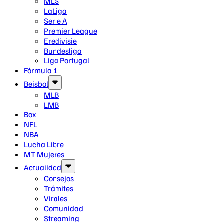
MLS
LaLiga
Serie A
Premier League
Eredivisie
Bundesliga
Liga Portugal
Fórmula 1
Beisbol
MLB
LMB
Box
NFL
NBA
Lucha Libre
MT Mujeres
Actualidad
Consejos
Trámites
Virales
Comunidad
Streaming