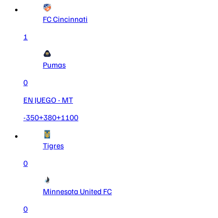
FC Cincinnati
1
Pumas
0
EN JUEGO
- MT
-350
+380
+1100
Tigres
0
Minnesota United FC
0