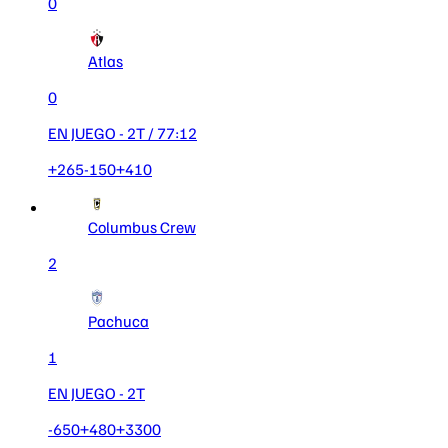
0
Atlas
0
EN JUEGO
- 2T
/ 77:12
+265
-150
+410
Columbus Crew
2
Pachuca
1
EN JUEGO
- 2T
-650
+480
+3300