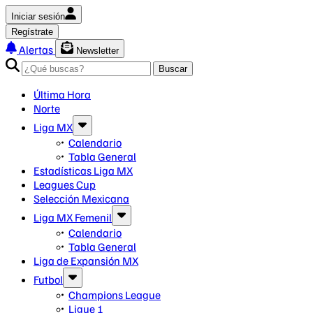
Iniciar sesión
Regístrate
Alertas
Newsletter
Buscar
Última Hora
Norte
Liga MX
Calendario
Tabla General
Estadísticas Liga MX
Leagues Cup
Selección Mexicana
Liga MX Femenil
Calendario
Tabla General
Liga de Expansión MX
Futbol
Champions League
Ligue 1