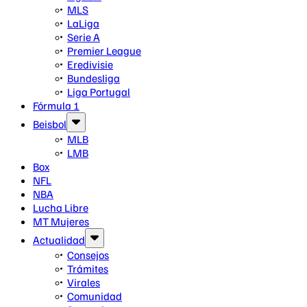
MLS
LaLiga
Serie A
Premier League
Eredivisie
Bundesliga
Liga Portugal
Fórmula 1
Beisbol
MLB
LMB
Box
NFL
NBA
Lucha Libre
MT Mujeres
Actualidad
Consejos
Trámites
Virales
Comunidad