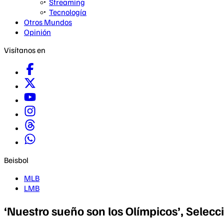
Streaming
Tecnología
Otros Mundos
Opinión
Visítanos en
Beisbol
MLB
LMB
‘Nuestro sueño son los Olímpicos’, Selec