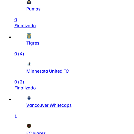
Pumas
0
Finalizado
Tigres
0
(4)
Minnesota United FC
0
(2)
Finalizado
Vancouver Whitecaps
1
FC Juárez