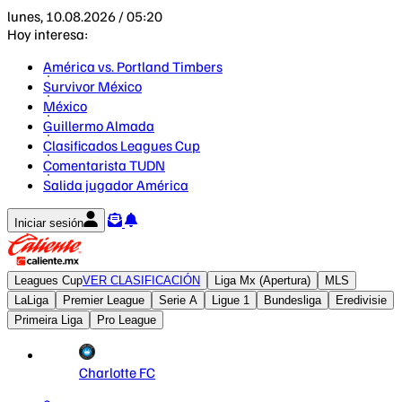
lunes, 10.08.2026 / 05:20
Hoy interesa:
América vs. Portland Timbers
Survivor México
México
Guillermo Almada
Clasificados Leagues Cup
Comentarista TUDN
Salida jugador América
Iniciar sesión
Leagues Cup
VER CLASIFICACIÓN
Liga Mx (Apertura)
MLS
LaLiga
Premier League
Serie A
Ligue 1
Bundesliga
Eredivisie
Primeira Liga
Pro League
Charlotte FC