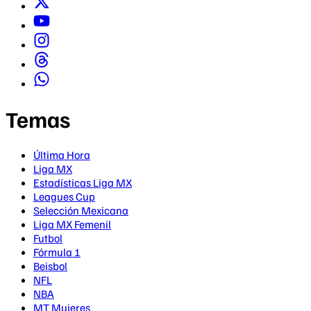
Temas
Última Hora
Liga MX
Estadísticas Liga MX
Leagues Cup
Selección Mexicana
Liga MX Femenil
Futbol
Fórmula 1
Beisbol
NFL
NBA
MT Mujeres