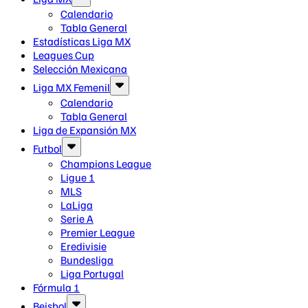
Calendario
Tabla General
Estadísticas Liga MX
Leagues Cup
Selección Mexicana
Liga MX Femenil
Calendario
Tabla General
Liga de Expansión MX
Futbol
Champions League
Ligue 1
MLS
LaLiga
Serie A
Premier League
Eredivisie
Bundesliga
Liga Portugal
Fórmula 1
Beisbol