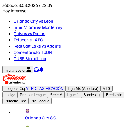
sábado, 8.08.2026 / 22:39
Hoy interesa:
Orlando City vs León
Inter Miami vs Monterrey
Chivas vs Dallas
Toluca vs LAFC
Real Salt Lake vs Atlante
Comentarista TUDN
CURP Biométrica
Iniciar sesión
Leagues Cup
VER CLASIFICACIÓN
Liga Mx (Apertura)
MLS
LaLiga
Premier League
Serie A
Ligue 1
Bundesliga
Eredivisie
Primeira Liga
Pro League
Orlando City S.C.