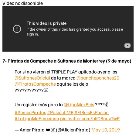
Video no disponible
7- Piratas de Campeche a Sultanes de Monterrey (9 de mayo)
Por si no vieron el TRIPLE PLAY aplicado ayer a los
@SultanesOficial
de la marca
@panchoponches20
@PiratasCampeche
aquí se los dejo
????????????‍☠️
Un registro más para la
@LigaMexBeis
????✌️
#SomosPiratas
#PasiónLMB
#ElBeisEsPasión
#LaLigaMeEmociona
pic.twitter.com/bKC8nuvTwP
— Amor Pirata ❤️☠️ (@AficionPirata)
May 10, 2019