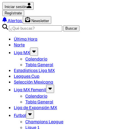
Iniciar sesión
Regístrate
Alertas
Newsletter
Buscar
Última Hora
Norte
Liga MX
Calendario
Tabla General
Estadísticas Liga MX
Leagues Cup
Selección Mexicana
Liga MX Femenil
Calendario
Tabla General
Liga de Expansión MX
Futbol
Champions League
Ligue 1