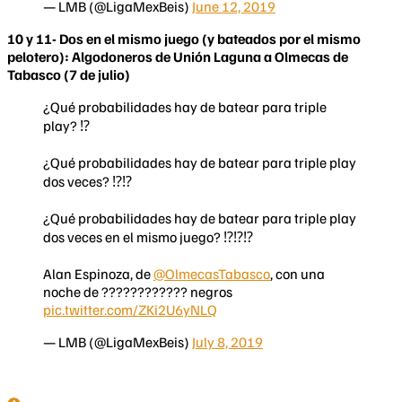
— LMB (@LigaMexBeis)
June 12, 2019
10 y 11- Dos en el mismo juego (y bateados por el mismo
pelotero): Algodoneros de Unión Laguna a Olmecas de
Tabasco (7 de julio)
¿Qué probabilidades hay de batear para triple
play? ⁉️
¿Qué probabilidades hay de batear para triple play
dos veces? ⁉️⁉️
¿Qué probabilidades hay de batear para triple play
dos veces en el mismo juego? ⁉️⁉️⁉️
Alan Espinoza, de
@OlmecasTabasco
, con una
noche de ???????????? negros
pic.twitter.com/ZKi2U6yNLQ
— LMB (@LigaMexBeis)
July 8, 2019