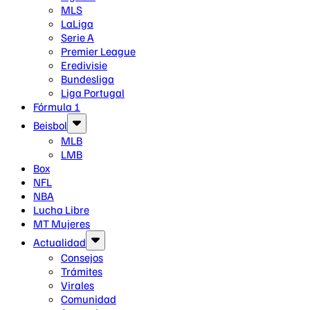
MLS
LaLiga
Serie A
Premier League
Eredivisie
Bundesliga
Liga Portugal
Fórmula 1
Beisbol
MLB
LMB
Box
NFL
NBA
Lucha Libre
MT Mujeres
Actualidad
Consejos
Trámites
Virales
Comunidad