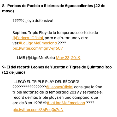
8 - Pericos de Puebla a Rieleros de Aguascalientes (22 de
mayo)
????⚾ ¡Joya defensiva!
Séptimo Triple Play de la temporada, cortesía de
@Pericos_Oficial
, para disfrutar una y otra
vez
#LaLigaMeEmociona
????
pic.twitter.com/mgnV4jf6C7
— LMB (@LigaMexBeis)
May 23, 2019
9- El del récord: Leones de Yucatán a Tigres de Quintana Roo
(11 de junio)
¡LLEGÓ EL TRIPLE PLAY DEL RÉCORD!
????????????????
@LeonesOficial
consigue la 9na
triple matanza de la temporada 2019 y se rompe el
récord de más triple plays en una campaña, que
era de 8 en 1998 ⚾
#LaLigaMeEmociona
????
pic.twitter.com/S6Peq0s7uN