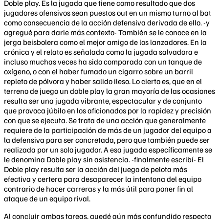
Doble play. Es la jugada que tiene como resultado que dos
jugadores ofensivos sean puestos out en un mismo turno al bat
como consecuencia de la acción defensiva derivada de ello. -y
agregué para darle más contexto- También se le conoce en la
jerga beisbolera como el mejor amigo de los lanzadores. En la
crónica y el relato es señalada como la jugada salvadora e
incluso muchas veces ha sido comparada con un tanque de
oxígeno, o con el haber fumado un cigarro sobre un barril
repleto de pólvora y haber salido ileso. Lo cierto es, que en el
terreno de juego un doble play la gran mayoría de las ocasiones
resulta ser una jugada vibrante, espectacular y de conjunto
que provoca júbilo en los aficionados por la rapidez y precisión
con que se ejecuta. Se trata de una acción que generalmente
requiere de la participación de más de un jugador del equipo a
la defensiva para ser concretada, pero que también puede ser
realizada por un solo jugador. A esa jugada específicamente se
le denomina Doble play sin asistencia. -finalmente escribí- El
Doble play resulta ser la acción del juego de pelota más
efectiva y certera para desaparecer la intentona del equipo
contrario de hacer carreras y la más útil para poner fin al
ataque de un equipo rival.
Al concluir ambas tareas, quedé aún más confundido respecto