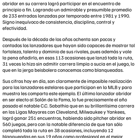
abridor en su carrera logró participar en el encuentro de
principio a fin. Logrando un admirable y presumible promedio
de 233 entradas lanzadas por temporada entre 1981 y 1990.
Signo inequívoco de consistencia, disciplina, control y
efectividad.
Después de la década de los años ochenta son pocos y
contados los lanzadores que hayan sido capaces de mostrar tal
fortaleza, talento y dominio de sus rivales, pues además y vale
la pena añadirlo, en esas 113 ocasiones que lanzó toda la ruta,
31 veces lo hizo sin admitir carrera limpia o sucia en el juego, lo
que en la jerga beisbolera conocemos como blanqueadas.
Sus cifras hoy en día, son claramente de imposible realización
para los lanzadores estelares que participan en la MLB y para
muestra les comparto este ejemplo. El último lanzador abridor
en ser electo al Salón de la Fama, lo fue precisamente el año
pasado el notable C.C. Sabathia que en su brillantísima carrera
en las Ligas Mayores con Cleveland, Milwaukee y Yankees,
logró ganar 251 encuentros, habiendo sido pitcher abridor en
560 juegos, pero con la notable diferencia de que tan sólo
completó toda la ruta en 38 ocasiones, incluyendo 12
blanqueadas en sus 19 años como profesional en el mejor