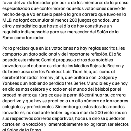
favor del zurdo lanzador por parte de los miembros de la prensa
especializada que conformaron aquellas votaciones derivó del
hecho de que Valenzuela pesé a la gran carrera que tuvo en la
MLB, no logró acumular al menos 200 juegos ganados, una
cifra y estadística que hasta el día de hoy constituye un
requisito indispensable para ser merecedor del Salón de la
Fama como lanzador.
Para precisar que en las votaciones no hay reglas escritas, les
comparto un dato adicional y de importante reflexión. El año
pasado este mismo Comité propuso a otros dos notables
lanzadores: el cubano estelar de los Medias Rojas de Boston y
de breve paso con los Yankees Luis Tiant hijo, así como al
cerebral lanzador Tommy John, que brillara con Dodgers y
Yankees aún habiendo perdido tres Series Mundiales y que hoy
en día es más célebre y citado en el mundo del béisbol por el
procedimiento quirúrgico que le permitió continuar su carrera
deportiva y que hoy se practica a un alto número de lanzadores
colegiales y profesionales. Sin embargo, estos dos destacados
lanzadores, no obstante haber logrado más de 200 victorias en
sus respectivas carreras deportivas, hace un año se quedaron
cortos en la votación y lamentablemente no lograron ser electos
al Salón de la Fama.