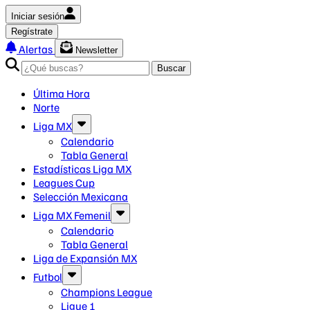
Iniciar sesión
Regístrate
Alertas
Newsletter
Buscar
Última Hora
Norte
Liga MX
Calendario
Tabla General
Estadísticas Liga MX
Leagues Cup
Selección Mexicana
Liga MX Femenil
Calendario
Tabla General
Liga de Expansión MX
Futbol
Champions League
Ligue 1