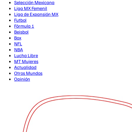
Selección Mexicana
Liga MX Femenil
Liga de Expansión MX
Futbol
Fórmula 1
Beisbol
Box
NFL
NBA
Lucha Libre
MT Mujeres
Actualidad
Otros Mundos
Opinión