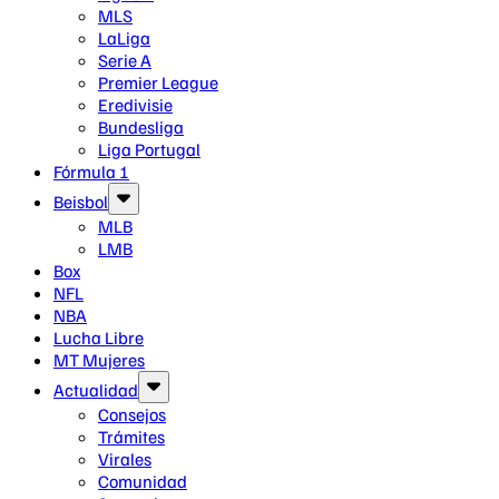
MLS
LaLiga
Serie A
Premier League
Eredivisie
Bundesliga
Liga Portugal
Fórmula 1
Beisbol
MLB
LMB
Box
NFL
NBA
Lucha Libre
MT Mujeres
Actualidad
Consejos
Trámites
Virales
Comunidad