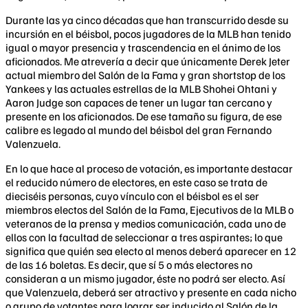
Durante las ya cinco décadas que han transcurrido desde su
incursión en el béisbol, pocos jugadores de la MLB han tenido
igual o mayor presencia y trascendencia en el ánimo de los
aficionados. Me atrevería a decir que únicamente Derek Jeter
actual miembro del Salón de la Fama y gran shortstop de los
Yankees y las actuales estrellas de la MLB Shohei Ohtani y
Aaron Judge son capaces de tener un lugar tan cercano y
presente en los aficionados. De ese tamaño su figura, de ese
calibre es legado al mundo del béisbol del gran Fernando
Valenzuela.
En lo que hace al proceso de votación, es importante destacar
el reducido número de electores, en este caso se trata de
dieciséis personas, cuyo vínculo con el béisbol es el ser
miembros electos del Salón de la Fama, Ejecutivos de la MLB o
veteranos de la prensa y medios comunicación, cada uno de
ellos con la facultad de seleccionar a tres aspirantes; lo que
significa que quién sea electo al menos deberá aparecer en 12
de las 16 boletas. Es decir, que sí 5 o más electores no
consideran a un mismo jugador, éste no podrá ser electo. Así
que Valenzuela, deberá ser atractivo y presente en cada nicho
o grupo de votantes para lograr ser inducido al Salón de la