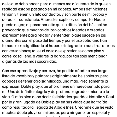
de lo que debo hacer, pero al menos me dí cuenta de lo que en
realidad estaba pasando en mi cabeza. Ambas definiciones
tenían y tienen un hilo conductor, y son parte de mi propia y
actual circunstancia. Ahora, les explico y comparto. Nadie
puede negar, ni pasar por alto que la difusión del béisbol ha
provocado que muchos de los vocablos ideados o creados
expresamente para relatar y entender lo que sucede en los
diamantes con el paso del tiempo y por el uso cotidiano han
tomado otro significado al haberse integrado a nuestras diarias
conversaciones; tal es el caso de expresiones como: pisa y
corre, casa llena, o volarse la barda, por tan sólo mencionar
algunas de las más socorridas.
Con ese aprendizaje y certeza, he podido añadir a esa larga
lista de vocablos y palabras originalmente beisboleras, pero
capaces de tener otro significado, una más. Precisamente la
expresión: Doble play, que ahora tiene un nuevo sentido para
mi. Uno de infinita alegría y de profundo agradecimiento a la
vida. O más bien debo decir, felicidades queridos Natalia y Raúl
por la gran jugada de Doble play en sus vidas que ha traído
como resultado la llegada de Alba e Inés. Créanme que he visto
muchos doble plays en mi andar, pero ninguno tan especial y