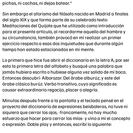
pichas, ni cachas, ni dejas batear.“
Sin embargo el aforismo del filósofo nacido en Madrid a finales
del siglo XIX y que forma parte de su celebrado texto:
Meditaciones del Quijote que he utilizado como introducción
para el presente artículo, al recordarme aquello del hombre y
su circunstancia, también provocó en mí realizar un primer
ejercicio respecto a esas dos inquietudes que durante algún
tiempo han estado estacionadas en mi mente.
Lo primero que hice fue abrir el diccionario en la letra A, por ser
esta la primera letra del alfabeto y busqué una palabra que
jamás hubiera escrito o hubiese alguna vez salido de mi boca.
Entonces descubrí: Alborozar. Del árabe alburúz, y este del
árabe clásico burúz. Verbo transitivo, cuyo significado es
causar extraordinario regocijo, placer o alegría.
Minutos después frente a la pantalla y el teclado pensé en el
proyecto del diccionario de expresiones beisboleras, no tuve ni
siquiera que cerrar los ojos, -francamente, no hay mucho
esfuerzo que hacer para cerrar los míos- y vino a mi el concepto
o expresión: Doble play y entonces, escribí lo siguiente: