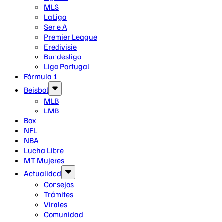
MLS
LaLiga
Serie A
Premier League
Eredivisie
Bundesliga
Liga Portugal
Fórmula 1
Beisbol
MLB
LMB
Box
NFL
NBA
Lucha Libre
MT Mujeres
Actualidad
Consejos
Trámites
Virales
Comunidad