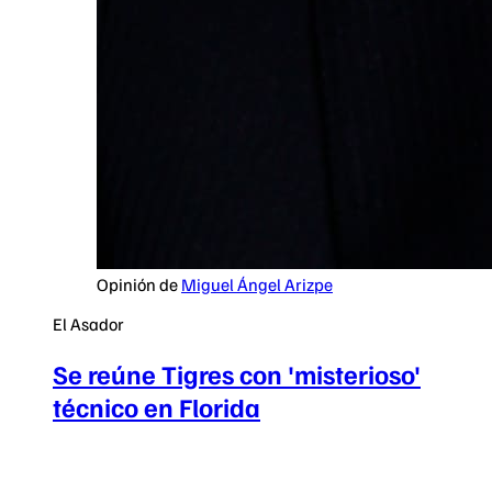
Opinión de
Miguel Ángel Arizpe
El Asador
Se reúne Tigres con 'misterioso'
técnico en Florida