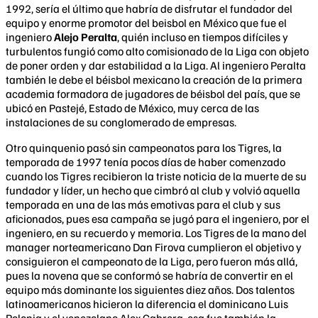
1992, sería el último que habría de disfrutar el fundador del
equipo y enorme promotor del beisbol en México que fue el
ingeniero
Alejo Peralta
, quién incluso en tiempos difíciles y
turbulentos fungió como alto comisionado de la Liga con objeto
de poner orden y dar estabilidad a la Liga. Al ingeniero Peralta
también le debe el béisbol mexicano la creación de la primera
academia formadora de jugadores de béisbol del país, que se
ubicó en Pastejé, Estado de México, muy cerca de las
instalaciones de su conglomerado de empresas.
Otro quinquenio pasó sin campeonatos para los Tigres, la
temporada de 1997 tenía pocos días de haber comenzado
cuando los Tigres recibieron la triste noticia de la muerte de su
fundador y líder, un hecho que cimbró al club y volvió aquella
temporada en una de las más emotivas para el club y sus
aficionados, pues esa campaña se jugó para el ingeniero, por el
ingeniero, en su recuerdo y memoria. Los Tigres de la mano del
manager norteamericano Dan Firova cumplieron el objetivo y
consiguieron el campeonato de la Liga, pero fueron más allá,
pues la novena que se conformó se habría de convertir en el
equipo más dominante los siguientes diez años. Dos talentos
latinoamericanos hicieron la diferencia el dominicano Luis
Polonia y el venezolano Alex Cabrera, esa fue también la