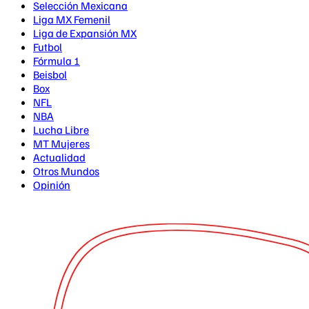
Selección Mexicana
Liga MX Femenil
Liga de Expansión MX
Futbol
Fórmula 1
Beisbol
Box
NFL
NBA
Lucha Libre
MT Mujeres
Actualidad
Otros Mundos
Opinión