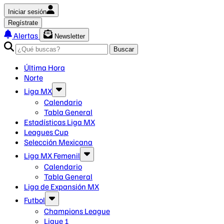
Iniciar sesión
Regístrate
Alertas
Newsletter
Buscar
Última Hora
Norte
Liga MX
Calendario
Tabla General
Estadísticas Liga MX
Leagues Cup
Selección Mexicana
Liga MX Femenil
Calendario
Tabla General
Liga de Expansión MX
Futbol
Champions League
Ligue 1