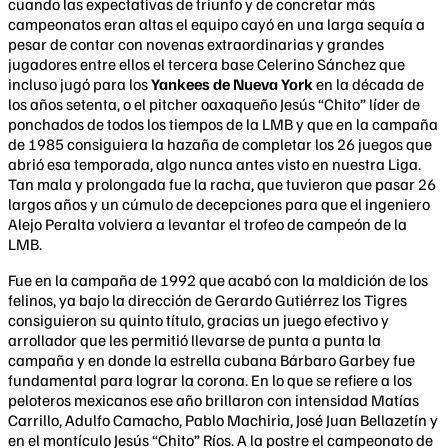
cuando las expectativas de triunfo y de concretar más
campeonatos eran altas el equipo cayó en una larga sequía a
pesar de contar con novenas extraordinarias y grandes
jugadores entre ellos el tercera base Celerino Sánchez que
incluso jugó para los
Yankees de Nueva York
en la década de
los años setenta, o el pitcher oaxaqueño Jesús “Chito” líder de
ponchados de todos los tiempos de la LMB y que en la campaña
de 1985 consiguiera la hazaña de completar los 26 juegos que
abrió esa temporada, algo nunca antes visto en nuestra Liga.
Tan mala y prolongada fue la racha, que tuvieron que pasar 26
largos años y un cúmulo de decepciones para que el ingeniero
Alejo Peralta volviera a levantar el trofeo de campeón de la
LMB.
Fue en la campaña de 1992 que acabó con la maldición de los
felinos, ya bajo la dirección de Gerardo Gutiérrez los Tigres
consiguieron su quinto título, gracias un juego efectivo y
arrollador que les permitió llevarse de punta a punta la
campaña y en donde la estrella cubana Bárbaro Garbey fue
fundamental para lograr la corona. En lo que se refiere a los
peloteros mexicanos ese año brillaron con intensidad Matías
Carrillo, Adulfo Camacho, Pablo Machiria, José Juan Bellazetín y
en el montículo Jesús “Chito” Ríos. A la postre el campeonato de