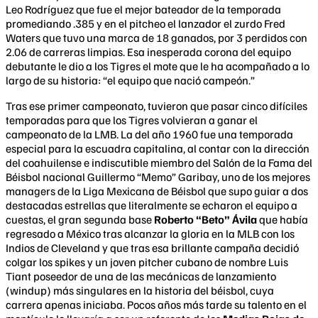
Leo Rodríguez que fue el mejor bateador de la temporada
promediando .385 y en el pitcheo el lanzador el zurdo Fred
Waters que tuvo una marca de 18 ganados, por 3 perdidos con
2.06 de carreras limpias. Esa inesperada corona del equipo
debutante le dio a los Tigres el mote que le ha acompañado a lo
largo de su historia: “el equipo que nació campeón.”
Tras ese primer campeonato, tuvieron que pasar cinco difíciles
temporadas para que los Tigres volvieran a ganar el
campeonato de la LMB. La del año 1960 fue una temporada
especial para la escuadra capitalina, al contar con la dirección
del coahuilense e indiscutible miembro del Salón de la Fama del
Béisbol nacional Guillermo “Memo” Garibay, uno de los mejores
managers de la Liga Mexicana de Béisbol que supo guiar a dos
destacadas estrellas que literalmente se echaron el equipo a
cuestas, el gran segunda base
Roberto “Beto” Ávila
que había
regresado a México tras alcanzar la gloria en la MLB con los
Indios de Cleveland y que tras esa brillante campaña decidió
colgar los spikes y un joven pitcher cubano de nombre Luis
Tiant poseedor de una de las mecánicas de lanzamiento
(windup) más singulares en la historia del béisbol, cuya
carrera apenas iniciaba. Pocos años más tarde su talento en el