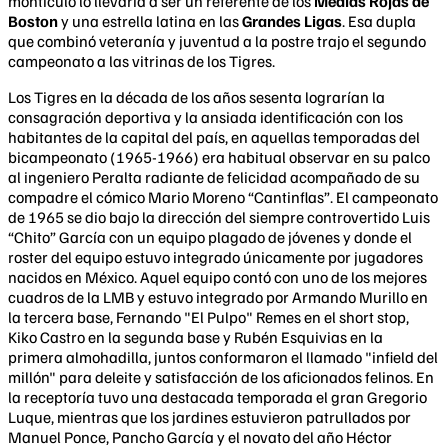
montículo lo llevaría a ser un referente de los
Medias Rojas de
Boston
y una estrella latina en las
Grandes Ligas
. Esa dupla
que combinó veteranía y juventud a la postre trajo el segundo
campeonato a las vitrinas de los Tigres.
Los Tigres en la década de los años sesenta lograrían la
consagración deportiva y la ansiada identificación con los
habitantes de la capital del país, en aquellas temporadas del
bicampeonato (1965-1966) era habitual observar en su palco
al ingeniero Peralta radiante de felicidad acompañado de su
compadre el cómico Mario Moreno “Cantinflas”. El campeonato
de 1965 se dio bajo la dirección del siempre controvertido Luis
“Chito” García con un equipo plagado de jóvenes y donde el
roster del equipo estuvo integrado únicamente por jugadores
nacidos en México. Aquel equipo contó con uno de los mejores
cuadros de la LMB y estuvo integrado por Armando Murillo en
la tercera base, Fernando "El Pulpo" Remes en el short stop,
Kiko Castro en la segunda base y Rubén Esquivias en la
primera almohadilla, juntos conformaron el llamado "infield del
millón" para deleite y satisfacción de los aficionados felinos. En
la receptoría tuvo una destacada temporada el gran Gregorio
Luque, mientras que los jardines estuvieron patrullados por
Manuel Ponce, Pancho García y el novato del año Héctor