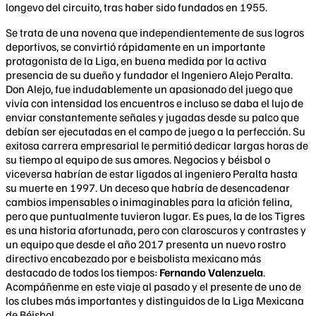
longevo del circuito, tras haber sido fundados en 1955.
Se trata de una novena que independientemente de sus logros
deportivos, se convirtió rápidamente en un importante
protagonista de la Liga, en buena medida por la activa
presencia de su dueño y fundador el Ingeniero Alejo Peralta.
Don Alejo, fue indudablemente un apasionado del juego que
vivía con intensidad los encuentros e incluso se daba el lujo de
enviar constantemente señales y jugadas desde su palco que
debían ser ejecutadas en el campo de juego a la perfección. Su
exitosa carrera empresarial le permitió dedicar largas horas de
su tiempo al equipo de sus amores. Negocios y béisbol o
viceversa habrían de estar ligados al ingeniero Peralta hasta
su muerte en 1997. Un deceso que habría de desencadenar
cambios impensables o inimaginables para la afición felina,
pero que puntualmente tuvieron lugar. Es pues, la de los Tigres
es una historia afortunada, pero con claroscuros y contrastes y
un equipo que desde el año 2017 presenta un nuevo rostro
directivo encabezado por e beisbolista mexicano más
destacado de todos los tiempos:
Fernando Valenzuela
.
Acompáñenme en este viaje al pasado y el presente de uno de
los clubes más importantes y distinguidos de la Liga Mexicana
de Béisbol.