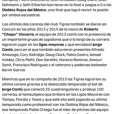
Dohmann y Seth Etherton barrieron en la final 4 juegos a 0 a los
Diablos Rojos del México
, una final que logró revivir la pasión
por ambas escuadras.
Las últimas dos coronas del club Tigres también se dieron en
Cancún en los años 2013 y 2015 de la mano de
Roberto
“Chapo” Vizcarra
, el equipo de 2013 contó con la presencia de
un importante grupo de jugadores que a lo largo de su carrera
lograron jugar en las
ligas mayores
y que encabezó
Jorge
Cantú
, pero en el que también estuvieron presentes Alfredo
Amezaga, Cory Aldridge, Doug Clark, Fabio Castro, Ismael
Valdez, Chris Pettit, Dan Serafini, Horacio Ramirez, Amauri
Sanit, Francisco Rodriguez y el veterano y poderoso bateador
Karim Garcia.
Mientras que en la campaña de 2015 los Tigres lograrían su
última corona gracias a la destacada temporada al bat de
Jorge Cantú
que conectó 25 cuadrangulares y produjo 100
carreras, el tamaulipeco que brillara en las Ligas Mayores con
Tampa, Florida y Texas y que esté año está jugando su última
temporada como profesional con los Diablos Rojos del México.,
esa temporada Pablo Ortega fue el líder de pitcheo del equipo