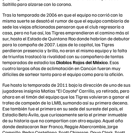
Saltillo para alzarse con la corona.
Tras la temporada de 2006 en que el equipo no corrió con la
misma suerte se desató el rumor de que el equipo cambiaría de
sede los viejos aficionados pensaron que el club regresaría a
casa, pero no fue así, los Tigres emprendieron el camino más al
sur, hasta el Estado de Quintana Roo donde habrían de debutar
para la campaña de 2007. Lejos de la capital, los Tigres
perdieron presencia y brillo, no eran el mismo equipo y la falta
de triunfos trastocó la rivalidad con su compañero de tantas
temporadas de estadio los
Diablos Rojos del México
. Esos
cuatro largos años de aclimatación en Cancún fueron muy
difíciles de sortear tanto para el equipo como para la afición.
Fue hasta la temporada de 2011 bajo la dirección de uno de sus
jugadores insignia Matías “El Coyote” Carrillo, ya retirado, pero
ahora en el timón del equipo que los Tigres volvieron a ganar el
trofeo de campeón de la LMB, sumando así su primera decena.
Ese también fue el primero en su sede del sureste del país, el
Estadio Beto Ávila, que curiosamente sería el primer inmueble
de su historia que no compartían con otro equipo. Aquel año
donde destacaron Iker Franco, Reggie Abercrombie, Jorge
Campillo, Pedro Castellano, Scott Chiasson, Doug Clark, Scott