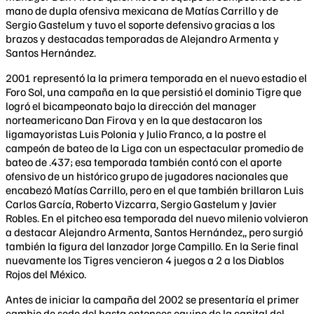
mano de dupla ofensiva mexicana de Matías Carrillo y de
Sergio Gastelum y tuvo el soporte defensivo gracias a los
brazos y destacadas temporadas de Alejandro Armenta y
Santos Hernández.
2001 representó la la primera temporada en el nuevo estadio el
Foro Sol, una campaña en la que persistió el dominio Tigre que
logró el bicampeonato bajo la dirección del manager
norteamericano Dan Firova y en la que destacaron los
ligamayoristas Luis Polonia y Julio Franco, a la postre el
campeón de bateo de la Liga con un espectacular promedio de
bateo de .437; esa temporada también contó con el aporte
ofensivo de un histórico grupo de jugadores nacionales que
encabezó Matías Carrillo, pero en el que también brillaron Luis
Carlos García, Roberto Vizcarra, Sergio Gastelum y Javier
Robles. En el pitcheo esa temporada del nuevo milenio volvieron
a destacar Alejandro Armenta, Santos Hernández,, pero surgió
también la figura del lanzador Jorge Campillo. En la Serie final
nuevamente los Tigres vencieron 4 juegos a 2 a los Diablos
Rojos del México.
Antes de iniciar la campaña del 2002 se presentaría el primer
cambio de sede del hasta entonces equipo de la capital del