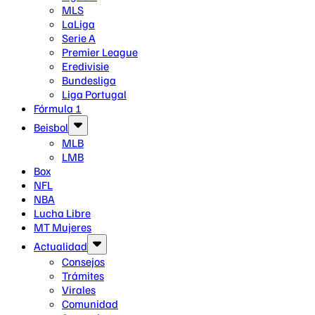
MLS
LaLiga
Serie A
Premier League
Eredivisie
Bundesliga
Liga Portugal
Fórmula 1
Beisbol
MLB
LMB
Box
NFL
NBA
Lucha Libre
MT Mujeres
Actualidad
Consejos
Trámites
Virales
Comunidad