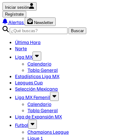
Iniciar sesión
Regístrate
Alertas
Newsletter
Buscar
Última Hora
Norte
Liga MX
Calendario
Tabla General
Estadísticas Liga MX
Leagues Cup
Selección Mexicana
Liga MX Femenil
Calendario
Tabla General
Liga de Expansión MX
Futbol
Champions League
Ligue 1