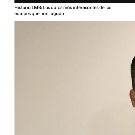
Historia LMB: Los datos más interesantes de los
equipos que han jugado