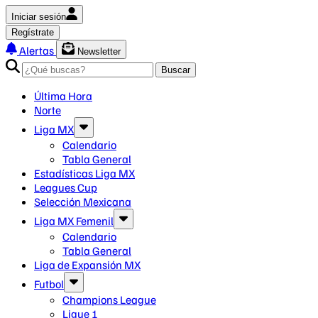
Iniciar sesión
Regístrate
Alertas
Newsletter
Buscar
Última Hora
Norte
Liga MX
Calendario
Tabla General
Estadísticas Liga MX
Leagues Cup
Selección Mexicana
Liga MX Femenil
Calendario
Tabla General
Liga de Expansión MX
Futbol
Champions League
Ligue 1