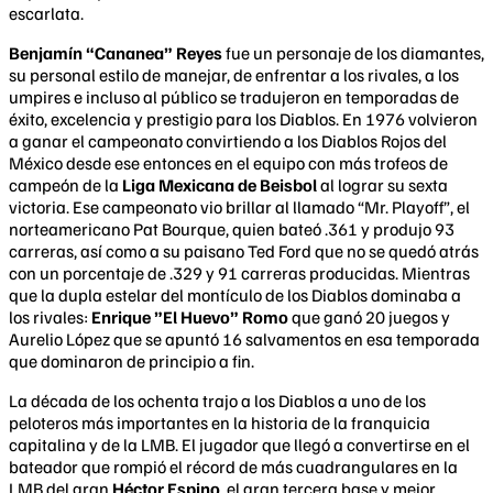
escarlata.
Benjamín “Cananea” Reyes
fue un personaje de los diamantes,
su personal estilo de manejar, de enfrentar a los rivales, a los
umpires e incluso al público se tradujeron en temporadas de
éxito, excelencia y prestigio para los Diablos. En 1976 volvieron
a ganar el campeonato convirtiendo a los Diablos Rojos del
México desde ese entonces en el equipo con más trofeos de
campeón de la
Liga Mexicana de Beisbol
al lograr su sexta
victoria. Ese campeonato vio brillar al llamado “Mr. Playoff”, el
norteamericano Pat Bourque, quien bateó .361 y produjo 93
carreras, así como a su paisano Ted Ford que no se quedó atrás
con un porcentaje de .329 y 91 carreras producidas. Mientras
que la dupla estelar del montículo de los Diablos dominaba a
los rivales:
Enrique ”El Huevo” Romo
que ganó 20 juegos y
Aurelio López que se apuntó 16 salvamentos en esa temporada
que dominaron de principio a fin.
La década de los ochenta trajo a los Diablos a uno de los
peloteros más importantes en la historia de la franquicia
capitalina y de la LMB. El jugador que llegó a convertirse en el
bateador que rompió el récord de más cuadrangulares en la
LMB del gran
Héctor Espino
, el gran tercera base y mejor