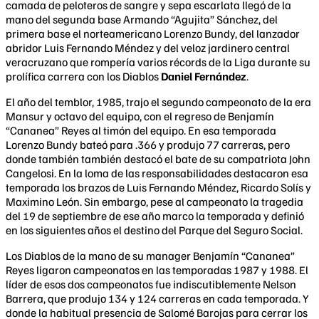
camada de peloteros de sangre y sepa escarlata llegó de la
mano del segunda base Armando “Agujita” Sánchez, del
primera base el norteamericano Lorenzo Bundy, del lanzador
abridor Luis Fernando Méndez y del veloz jardinero central
veracruzano que rompería varios récords de la Liga durante su
prolífica carrera con los Diablos
Daniel Fernández
.
El año del temblor, 1985, trajo el segundo campeonato de la era
Mansur y octavo del equipo, con el regreso de Benjamín
“Cananea” Reyes al timón del equipo. En esa temporada
Lorenzo Bundy bateó para .366 y produjo 77 carreras, pero
donde también también destacó el bate de su compatriota John
Cangelosi. En la loma de las responsabilidades destacaron esa
temporada los brazos de Luis Fernando Méndez, Ricardo Solís y
Maximino León. Sin embargo, pese al campeonato la tragedia
del 19 de septiembre de ese año marco la temporada y definió
en los siguientes años el destino del Parque del Seguro Social.
Los Diablos de la mano de su manager Benjamín “Cananea”
Reyes ligaron campeonatos en las temporadas 1987 y 1988. El
líder de esos dos campeonatos fue indiscutiblemente Nelson
Barrera, que produjo 134 y 124 carreras en cada temporada. Y
donde la habitual presencia de Salomé Barojas para cerrar los