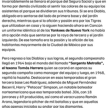
invariablemente se llenara el parque del Seguro Social y que en
forma por demás civilizada al sentir los colores de su equipo los
asistentes al parque se dividieran sus tribunas. Si se era Diablo,
obligado era sentarse del lado de primera base y del jardín
derecho, mientras que si la afición y pasión era por los Tigres
que utilizaban en casa y lo siguen haciendo ahora en Cancún
un uniforme idéntico al de los
Yankees de Nueva York
no había
otra opción más que sentarse por la raya de tercera y el jardín
izquierdo. De ese tamaño era la pasión y la afición de los
habitantes mayormente de la Ciudad de México por sus
equipos.
Pero regreso a los Diablos y sus logros, el segundo campeonato
llegó en 1964 bajo el mando del llamado
“Sargento Metralla”,
el texano Tomás Herrera
quien se coronó en apenas su
segunda campaña como manager del equipo y luego, en 1968,
repitió la hazaña. Destacaron en esas temporadas el gran
tercera base Leo Rodríguez, además de Miguel Fernández
Becerril, Harry “Petacas” Simpson, un notable bateador
norteamericano que esa temporada bateó .306, con 18
jonrones y 69 producidas, así como el veracruzano Ramón
Arano, legendario pitcher de mil batallas y que en aquellos
años apenas iniciaba su andar por los diamantes.