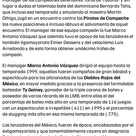
lugar a dudas el talentoso bate del dominicano Bernardo Tatis,
que incluso esa temporada y emulando al maestro Martín
Dihigo, jugó en un encuentro contra los
Piratas de Campeche
las nueve posiciones e incluso obtuvo el salvamento de aquel
encuentro. El manager de ese equipo campeón lo fue Marco
Antonio Vázquez que además tuvo el apoyo de los lanzadores el
también ligamayorista Elmer Dessens y del velocísimo Luis
Arredondo y de esta forma obtener undécimo trofeo de
campeón.
El manager
Marco Antonio Vázquez
dirigió al equipo hasta la
temporada 1999, aquellas fueron campañas de gran béisbol y
espectáculo para los aficionados de los
Diablos Rojos del
México
, en mayor medida gracias a la presencia del formidable
bateador
Ty Gainey
, ganador de la triple corona de bateo y
poseedor de varios récords de la LMB, entre ellos el del
porcentaje de bateo más alto en una temporada de 116 juegos
con un espectacular e irrepetible (.411) en 1995 y el porcentaje
de slugging más alto en esa misma temporada de (.775).
Los lanzadores del México, fueron de época, encabezados por el
exligamayorista y que lamentablemente cayera en desgracia