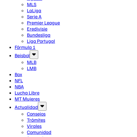
MLS
LaLiga
Serie A
Premier League
Eredivisie
Bundesliga
Liga Portugal
Fórmula 1
Beisbol
MLB
LMB
Box
NFL
NBA
Lucha Libre
MT Mujeres
Actualidad
Consejos
Trámites
Virales
Comunidad