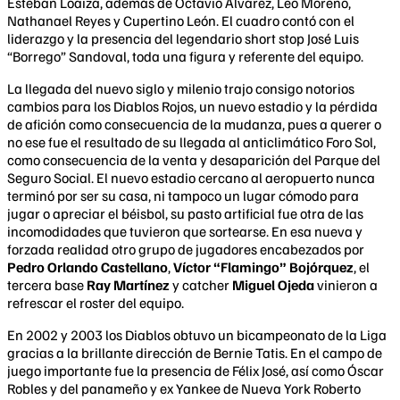
Esteban Loaiza, además de Octavio Álvarez, Leo Moreno,
Nathanael Reyes y Cupertino León. El cuadro contó con el
liderazgo y la presencia del legendario short stop José Luis
“Borrego” Sandoval, toda una figura y referente del equipo.
La llegada del nuevo siglo y milenio trajo consigo notorios
cambios para los Diablos Rojos, un nuevo estadio y la pérdida
de afición como consecuencia de la mudanza, pues a querer o
no ese fue el resultado de su llegada al anticlimático Foro Sol,
como consecuencia de la venta y desaparición del Parque del
Seguro Social. El nuevo estadio cercano al aeropuerto nunca
terminó por ser su casa, ni tampoco un lugar cómodo para
jugar o apreciar el béisbol, su pasto artificial fue otra de las
incomodidades que tuvieron que sortearse. En esa nueva y
forzada realidad otro grupo de jugadores encabezados por
Pedro Orlando Castellano
,
Víctor “Flamingo” Bojórquez
, el
tercera base
Ray Martínez
y catcher
Miguel Ojeda
vinieron a
refrescar el roster del equipo.
En 2002 y 2003 los Diablos obtuvo un bicampeonato de la Liga
gracias a la brillante dirección de Bernie Tatis. En el campo de
juego importante fue la presencia de Félix José, así como Óscar
Robles y del panameño y ex Yankee de Nueva York Roberto