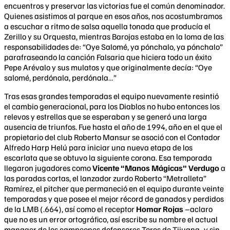
encuentros y preservar las victorias fue el común denominador.
Quienes asistimos al parque en esos años, nos acostumbramos
a escuchar a ritmo de salsa aquella tonada que producía el
Zerillo y su Orquesta, mientras Barojas estaba en la loma de las
responsabilidades de: “Oye Salomé, ya pónchalo, ya pónchalo”
parafraseando la canción Falsaria que hiciera todo un éxito
Pepe Arévalo y sus mulatos y que originalmente decía: “Oye
salomé, perdónala, perdónala…”
Tras esas grandes temporadas el equipo nuevamente resintió
el cambio generacional, para los Diablos no hubo entonces los
relevos y estrellas que se esperaban y se generó una larga
ausencia de triunfos. Fue hasta el año de 1994, año en el que el
propietario del club Roberto Mansur se asoció con el Contador
Alfredo Harp Helú para iniciar una nueva etapa de los
escarlata que se obtuvo la siguiente corona. Esa temporada
llegaron jugadores como
Vicente “Manos Mágicas” Verdugo
a
las paradas cortas, el lanzador zurdo Roberto “Metralleta”
Ramírez, el pitcher que permaneció en el equipo durante veinte
temporadas y que posee el mejor récord de ganados y perdidos
de la LMB (.664), así como el receptor
Homar Rojas
–aclaro
que no es un error ortográfico, así escribe su nombre el actual
manager de los campeones defensores Toros de Tijuana- y sin