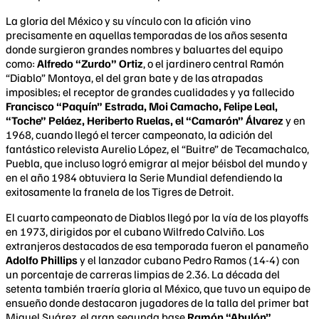
La gloria del México y su vínculo con la afición vino
precisamente en aquellas temporadas de los años sesenta
donde surgieron grandes nombres y baluartes del equipo
como:
Alfredo “Zurdo” Ortiz
, o el jardinero central Ramón
“Diablo” Montoya, el del gran bate y de las atrapadas
imposibles; el receptor de grandes cualidades y ya fallecido
Francisco “Paquín” Estrada, Moi Camacho, Felipe Leal,
“Toche” Peláez, Heriberto Ruelas, el “Camarón” Álvarez
y en
1968, cuando llegó el tercer campeonato, la adición del
fantástico relevista Aurelio López, el “Buitre” de Tecamachalco,
Puebla, que incluso logró emigrar al mejor béisbol del mundo y
en el año 1984 obtuviera la Serie Mundial defendiendo la
exitosamente la franela de los Tigres de Detroit.
El cuarto campeonato de Diablos llegó por la vía de los playoffs
en 1973, dirigidos por el cubano Wilfredo Calviño. Los
extranjeros destacados de esa temporada fueron el panameño
Adolfo Phillips
y el lanzador cubano Pedro Ramos (14-4) con
un porcentaje de carreras limpias de 2.36. La década del
setenta también traería gloria al México, que tuvo un equipo de
ensueño donde destacaron jugadores de la talla del primer bat
Miguel Suárez, el gran segunda base
Ramón “Abulón”