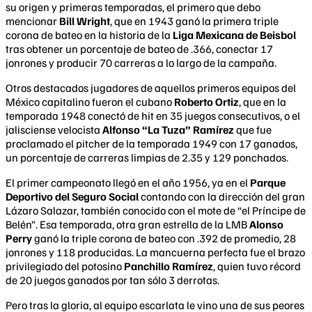
su origen y primeras temporadas, el primero que debo
mencionar
Bill Wright
, que en 1943 ganó la primera triple
corona de bateo en la historia de la
Liga Mexicana de Beisbol
tras obtener un porcentaje de bateo de .366, conectar 17
jonrones y producir 70 carreras a lo largo de la campaña.
Otros destacados jugadores de aquellos primeros equipos del
México capitalino fueron el cubano
Roberto Ortiz
, que en la
temporada 1948 conectó de hit en 35 juegos consecutivos, o el
jalisciense velocista
Alfonso “La Tuza” Ramírez
que fue
proclamado el pitcher de la temporada 1949 con 17 ganados,
un porcentaje de carreras limpias de 2.35 y 129 ponchados.
El primer campeonato llegó en el año 1956, ya en el
Parque
Deportivo del Seguro Social
contando con la dirección del gran
Lázaro Salazar, también conocido con el mote de “el Príncipe de
Belén”. Esa temporada, otra gran estrella de la LMB
Alonso
Perry
ganó la triple corona de bateo con .392 de promedio, 28
jonrones y 118 producidas. La mancuerna perfecta fue el brazo
privilegiado del potosino
Panchillo Ramírez
, quien tuvo récord
de 20 juegos ganados por tan sólo 3 derrotas.
Pero tras la gloria, al equipo escarlata le vino una de sus peores