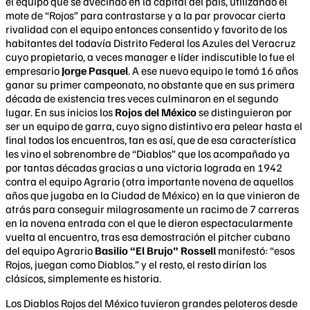
el equipo que se avecindó en la capital del país, utilizando el
mote de “Rojos” para contrastarse y a la par provocar cierta
rivalidad con el equipo entonces consentido y favorito de los
habitantes del todavía Distrito Federal los Azules del Veracruz
cuyo propietario, a veces manager e líder indiscutible lo fue el
empresario
Jorge Pasquel
. A ese nuevo equipo le tomó 16 años
ganar su primer campeonato, no obstante que en sus primera
década de existencia tres veces culminaron en el segundo
lugar. En sus inicios los
Rojos del México
se distinguieron por
ser un equipo de garra, cuyo signo distintivo era pelear hasta el
final todos los encuentros, tan es así, que de esa característica
les vino el sobrenombre de “Diablos” que los acompañado ya
por tantas décadas gracias a una victoria lograda en 1942
contra el equipo Agrario (otra importante novena de aquellos
años que jugaba en la Ciudad de México) en la que vinieron de
atrás para conseguir milagrosamente un racimo de 7 carreras
en la novena entrada con el que le dieron espectacularmente
vuelta al encuentro, tras esa demostración el pitcher cubano
del equipo Agrario
Basilio “El Brujo” Rossell
manifestó: “esos
Rojos, juegan como Diablos.” y el resto, el resto dirían los
clásicos, simplemente es historia.
Los Diablos Rojos del México tuvieron grandes peloteros desde