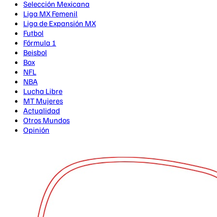
Selección Mexicana
Liga MX Femenil
Liga de Expansión MX
Futbol
Fórmula 1
Beisbol
Box
NFL
NBA
Lucha Libre
MT Mujeres
Actualidad
Otros Mundos
Opinión