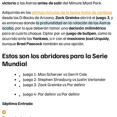
victoria
a los Astros
antes de salir
del Minute Maid Park.
Adquirido en los
últimos minutos de la fecha límite de cambios
desde los D-Backs de Arizona,
Zack Greinke
abrirá el
Juego 3
, y
es entonces donde
la profundidad en la rotación de los Astros
acaba
, por lo que deberán tomar una
decisión milimétrica
para el cuarto choque. Optar por un
juego de bullpen
, como lo
ocurrido ante los
Yankees
, o ir con el
mexicano José Urquidy
,
aunque
Brad Peacock
también es una opción.
Estos son los abridores para la Serie
Mundial
Juego 1: Max Scherzer vs Gerrit Cole
Juego 2: Stephen Strasburg vs Justin Verlander
Juego 3: Zack Greinke vs Por definir
Juego 4: Por definir vs Por definir
Séptima Entrada