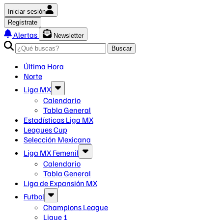
Iniciar sesión
Regístrate
Alertas
Newsletter
Buscar
Última Hora
Norte
Liga MX
Calendario
Tabla General
Estadísticas Liga MX
Leagues Cup
Selección Mexicana
Liga MX Femenil
Calendario
Tabla General
Liga de Expansión MX
Futbol
Champions League
Ligue 1