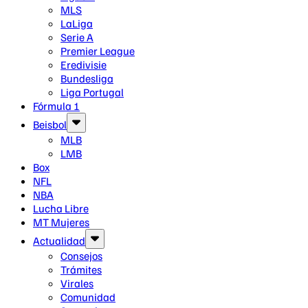
MLS
LaLiga
Serie A
Premier League
Eredivisie
Bundesliga
Liga Portugal
Fórmula 1
Beisbol
MLB
LMB
Box
NFL
NBA
Lucha Libre
MT Mujeres
Actualidad
Consejos
Trámites
Virales
Comunidad