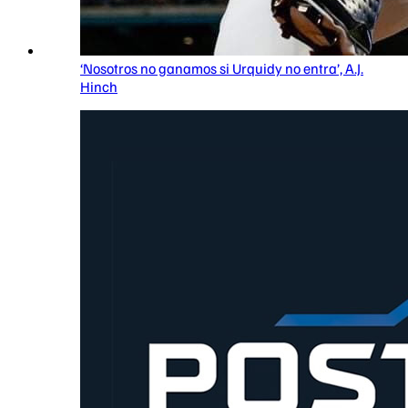
‘Nosotros no ganamos si Urquidy no entra’, A.J.
Hinch