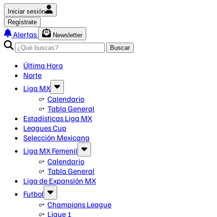
Iniciar sesión
Regístrate
Alertas
Newsletter
Buscar
Última Hora
Norte
Liga MX
Calendario
Tabla General
Estadísticas Liga MX
Leagues Cup
Selección Mexicana
Liga MX Femenil
Calendario
Tabla General
Liga de Expansión MX
Futbol
Champions League
Ligue 1