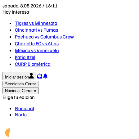
sábado, 8.08.2026 / 16:11
Hoy interesa:
Tigres vs Minnesota
Cincinnati vs Pumas
Pachuca vs Columbus Crew
Charlotte FC vs Atlas
México vs Venezuela
Katia Itzel
CURP Biométrica
Iniciar sesión
Secciones
Cerrar
Nacional
Cerrar
Elige tu edición
Nacional
Norte