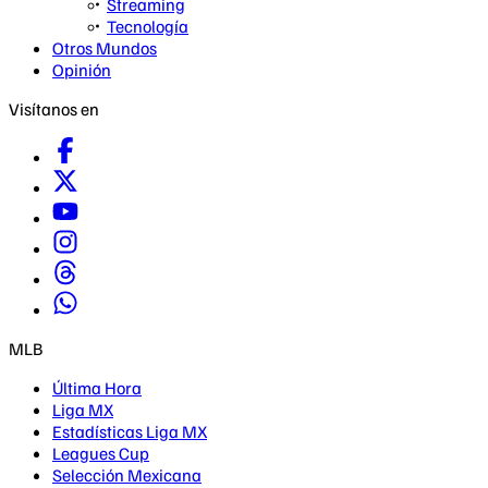
Streaming
Tecnología
Otros Mundos
Opinión
Visítanos en
MLB
Última Hora
Liga MX
Estadísticas Liga MX
Leagues Cup
Selección Mexicana