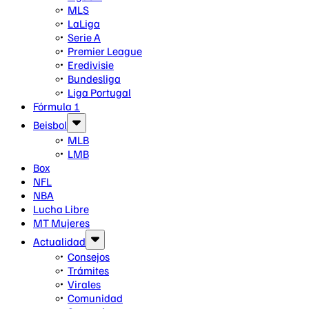
MLS
LaLiga
Serie A
Premier League
Eredivisie
Bundesliga
Liga Portugal
Fórmula 1
Beisbol
MLB
LMB
Box
NFL
NBA
Lucha Libre
MT Mujeres
Actualidad
Consejos
Trámites
Virales
Comunidad