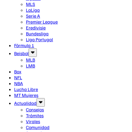
MLS
LaLiga
Serie A
Premier League
Eredivisie
Bundesliga
Liga Portugal
Fórmula 1
Beisbol
MLB
LMB
Box
NFL
NBA
Lucha Libre
MT Mujeres
Actualidad
Consejos
Trámites
Virales
Comunidad