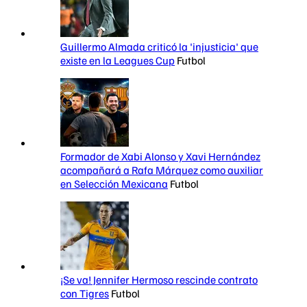
Guillermo Almada criticó la 'injusticia' que
existe en la Leagues Cup
Futbol
Formador de Xabi Alonso y Xavi Hernández
acompañará a Rafa Márquez como auxiliar
en Selección Mexicana
Futbol
¡Se va! Jennifer Hermoso rescinde contrato
con Tigres
Futbol