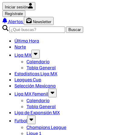
Iniciar sesión
Regístrate
Alertas
Newsletter
Buscar
Última Hora
Norte
Liga MX
Calendario
Tabla General
Estadísticas Liga MX
Leagues Cup
Selección Mexicana
Liga MX Femenil
Calendario
Tabla General
Liga de Expansión MX
Futbol
Champions League
Ligue 1