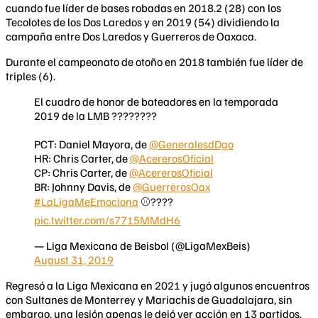
cuando fue líder de bases robadas en 2018.2 (28) con los
Tecolotes de los Dos Laredos y en 2019 (54) dividiendo la
campaña entre Dos Laredos y Guerreros de Oaxaca.
Durante el campeonato de otoño en 2018 también fue líder de
triples (6).
El cuadro de honor de bateadores en la temporada
2019 de la LMB ????????
PCT: Daniel Mayora, de
@GeneralesdDgo
HR: Chris Carter, de
@AcererosOficial
CP: Chris Carter, de
@AcererosOficial
BR: Johnny Davis, de
@GuerrerosOax
#LaLigaMeEmociona
⚾????
pic.twitter.com/s7715MMdH6
— Liga Mexicana de Beisbol (@LigaMexBeis)
August 31, 2019
Regresó a la Liga Mexicana en 2021 y jugó algunos encuentros
con Sultanes de Monterrey y Mariachis de Guadalajara, sin
embargo, una lesión apenas le dejó ver acción en 13 partidos.