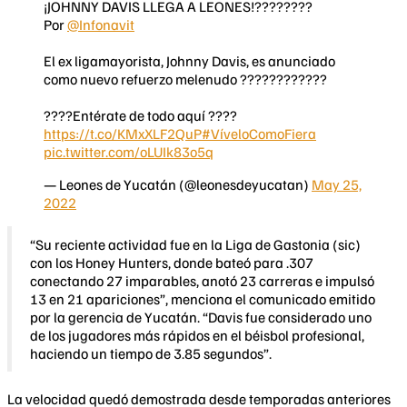
¡JOHNNY DAVIS LLEGA A LEONES!????????
Por
@Infonavit
El ex ligamayorista, Johnny Davis, es anunciado
como nuevo refuerzo melenudo ????????????
????Entérate de todo aquí ????
https://t.co/KMxXLF2QuP
#VíveloComoFiera
pic.twitter.com/oLUIk83o5q
— Leones de Yucatán (@leonesdeyucatan)
May 25,
2022
“Su reciente actividad fue en la Liga de Gastonia (sic)
con los Honey Hunters, donde bateó para .307
conectando 27 imparables, anotó 23 carreras e impulsó
13 en 21 apariciones”, menciona el comunicado emitido
por la gerencia de Yucatán. “Davis fue considerado uno
de los jugadores más rápidos en el béisbol profesional,
haciendo un tiempo de 3.85 segundos”.
La velocidad quedó demostrada desde temporadas anteriores