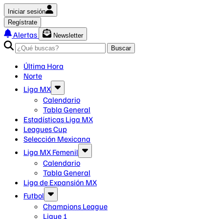
Iniciar sesión
Regístrate
Alertas
Newsletter
Buscar
Última Hora
Norte
Liga MX
Calendario
Tabla General
Estadísticas Liga MX
Leagues Cup
Selección Mexicana
Liga MX Femenil
Calendario
Tabla General
Liga de Expansión MX
Futbol
Champions League
Ligue 1