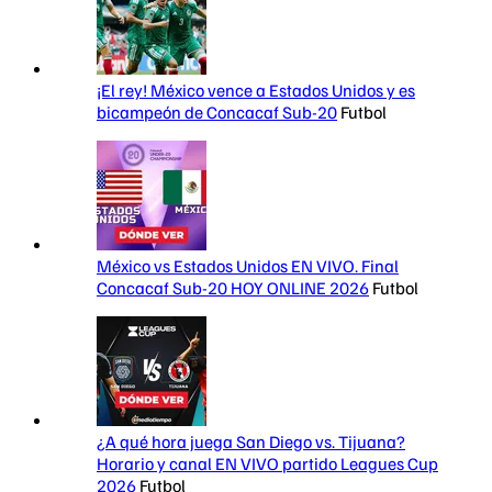
¡El rey! México vence a Estados Unidos y es
bicampeón de Concacaf Sub-20
Futbol
México vs Estados Unidos EN VIVO. Final
Concacaf Sub-20 HOY ONLINE 2026
Futbol
¿A qué hora juega San Diego vs. Tijuana?
Horario y canal EN VIVO partido Leagues Cup
2026
Futbol