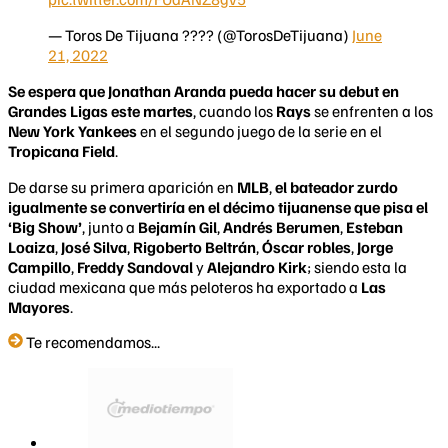
— Toros De Tijuana ???? (@TorosDeTijuana)
June
21, 2022
Se espera que Jonathan Aranda pueda hacer su debut en
Grandes Ligas este martes
, cuando los
Rays
se enfrenten a los
New York Yankees
en el segundo juego de la serie en el
Tropicana Field
.
De darse su primera aparición en
MLB
,
el bateador zurdo
igualmente se convertiría en el décimo tijuanense que pisa el
‘Big Show’
, junto a
Bejamín Gil
,
Andrés Berumen
,
Esteban
Loaiza
,
José Silva
,
Rigoberto Beltrán
,
Óscar robles
,
Jorge
Campillo
,
Freddy Sandoval
y
Alejandro Kirk
; siendo esta la
ciudad mexicana que más peloteros ha exportado a
Las
Mayores
.
Te recomendamos...