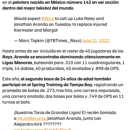
en el
pelotero nacido en México número 142 en ver acción
dentro del mejor béisbol del mundo
.
Would expect
#Rays
to call up Luke Raley and
Jonathan Aranda on Tuesday to replace injured
Kiermaier and Margot
— Marc Topkin (@TBTimes_Rays)
June 21, 2022
Hasta antes de ser incluído en el roster de 40 jugadores de los
Rays
,
Aranda se encontraba dominando ofensivamente en
Ligas Menores
, bateando para .310 con 11 cuadrangulares, 1
triple, 14 dobles, 40 producidas, 45 anotadas y .898 de OPS.
Este año,
el segunda base de 24 años de edad también
participó en el Spring Training de Tampa Bay
, registrando un
promedio de bateo de .273, tres hits, una carrera impulsada,
una carrera anotada, dos bases por bolas y .749 de OPS en 11
turnos al bate.
¡Nuestros Toros de Grandes Ligas! El recién llamado
a
@LasMayores
, Jonathan Aranda, junto con
Alejandro Kirk ????????
pic.twitter.com/FUaANZ8gv5