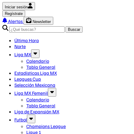
Iniciar sesión
Regístrate
Alertas
Newsletter
Buscar
Última Hora
Norte
Liga MX
Calendario
Tabla General
Estadísticas Liga MX
Leagues Cup
Selección Mexicana
Liga MX Femenil
Calendario
Tabla General
Liga de Expansión MX
Futbol
Champions League
Ligue 1