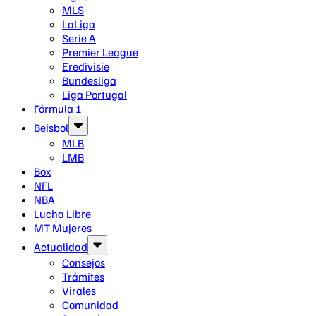
MLS
LaLiga
Serie A
Premier League
Eredivisie
Bundesliga
Liga Portugal
Fórmula 1
Beisbol
MLB
LMB
Box
NFL
NBA
Lucha Libre
MT Mujeres
Actualidad
Consejos
Trámites
Virales
Comunidad