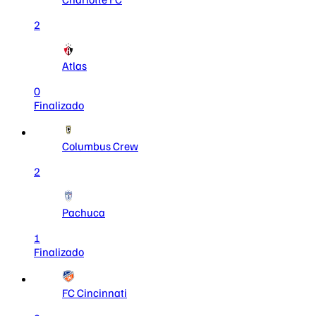
2
Atlas
0
Finalizado
Columbus Crew
2
Pachuca
1
Finalizado
FC Cincinnati