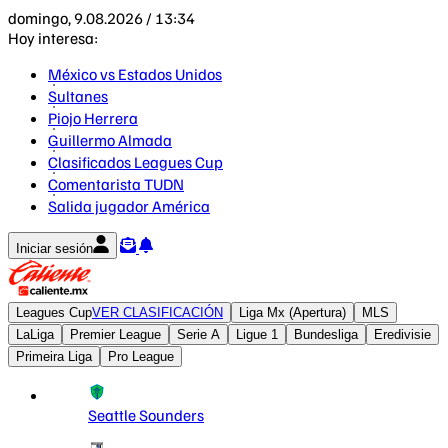
domingo, 9.08.2026 / 13:34
Hoy interesa:
México vs Estados Unidos
Sultanes
Piojo Herrera
Guillermo Almada
Clasificados Leagues Cup
Comentarista TUDN
Salida jugador América
Iniciar sesión
Leagues Cup
VER CLASIFICACIÓN
Liga Mx (Apertura)
MLS
LaLiga
Premier League
Serie A
Ligue 1
Bundesliga
Eredivisie
Primeira Liga
Pro League
Seattle Sounders