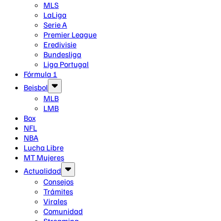
MLS
LaLiga
Serie A
Premier League
Eredivisie
Bundesliga
Liga Portugal
Fórmula 1
Beisbol
MLB
LMB
Box
NFL
NBA
Lucha Libre
MT Mujeres
Actualidad
Consejos
Trámites
Virales
Comunidad