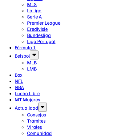
MLS
LaLiga
Serie A
Premier League
Eredivisie
Bundesliga
Liga Portugal
Fórmula 1
Beisbol
MLB
LMB
Box
NFL
NBA
Lucha Libre
MT Mujeres
Actualidad
Consejos
Trámites
Virales
Comunidad