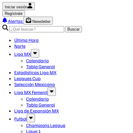
Iniciar sesión
Regístrate
Alertas
Newsletter
Buscar
Última Hora
Norte
Liga MX
Calendario
Tabla General
Estadísticas Liga MX
Leagues Cup
Selección Mexicana
Liga MX Femenil
Calendario
Tabla General
Liga de Expansión MX
Futbol
Champions League
Ligue 1