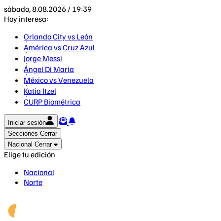
sábado, 8.08.2026 / 19:39
Hoy interesa:
Orlando City vs León
América vs Cruz Azul
Jorge Messi
Ángel Di Maria
México vs Venezuela
Katia Itzel
CURP Biométrica
Iniciar sesión
Secciones
Cerrar
Nacional
Cerrar
Elige tu edición
Nacional
Norte