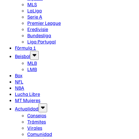
MLS
LaLiga
Serie A
Premier League
Eredivisie
Bundesliga
Liga Portugal
Fórmula 1
Beisbol
MLB
LMB
Box
NFL
NBA
Lucha Libre
MT Mujeres
Actualidad
Consejos
Trámites
Virales
Comunidad