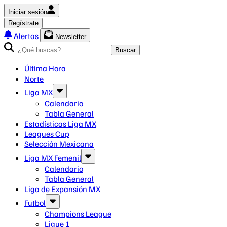
Iniciar sesión
Regístrate
Alertas
Newsletter
Buscar
Última Hora
Norte
Liga MX
Calendario
Tabla General
Estadísticas Liga MX
Leagues Cup
Selección Mexicana
Liga MX Femenil
Calendario
Tabla General
Liga de Expansión MX
Futbol
Champions League
Ligue 1