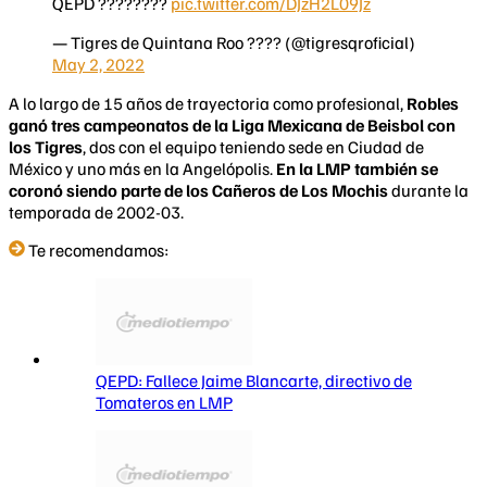
QEPD ????????
pic.twitter.com/DJzH2L09Jz
— Tigres de Quintana Roo ???? (@tigresqroficial)
May 2, 2022
A lo largo de 15 años de trayectoria como profesional,
Robles
ganó tres campeonatos de la Liga Mexicana de Beisbol con
los Tigres
, dos con el equipo teniendo sede en Ciudad de
México y uno más en la Angelópolis.
En la LMP también se
coronó siendo parte de los Cañeros de Los Mochis
durante la
temporada de 2002-03.
Te recomendamos:
QEPD: Fallece Jaime Blancarte, directivo de
Tomateros en LMP