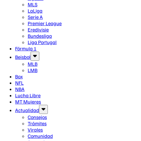
MLS
LaLiga
Serie A
Premier League
Eredivisie
Bundesliga
Liga Portugal
Fórmula 1
Beisbol
MLB
LMB
Box
NFL
NBA
Lucha Libre
MT Mujeres
Actualidad
Consejos
Trámites
Virales
Comunidad