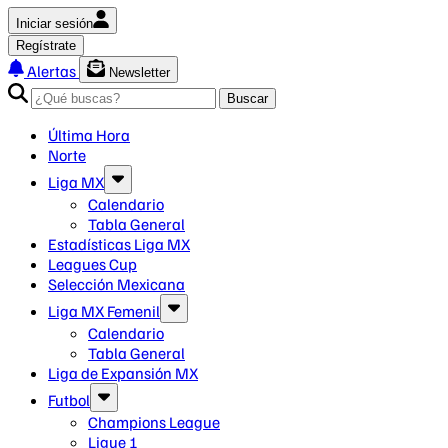
Iniciar sesión
Regístrate
Alertas
Newsletter
Buscar
Última Hora
Norte
Liga MX
Calendario
Tabla General
Estadísticas Liga MX
Leagues Cup
Selección Mexicana
Liga MX Femenil
Calendario
Tabla General
Liga de Expansión MX
Futbol
Champions League
Ligue 1