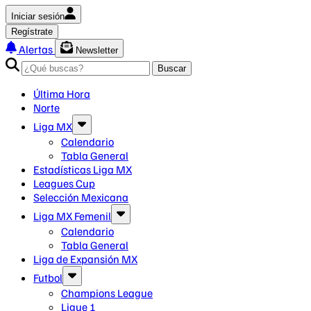
Iniciar sesión
Regístrate
Alertas
Newsletter
Buscar
Última Hora
Norte
Liga MX
Calendario
Tabla General
Estadísticas Liga MX
Leagues Cup
Selección Mexicana
Liga MX Femenil
Calendario
Tabla General
Liga de Expansión MX
Futbol
Champions League
Ligue 1