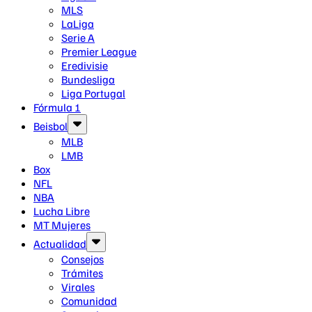
MLS
LaLiga
Serie A
Premier League
Eredivisie
Bundesliga
Liga Portugal
Fórmula 1
Beisbol
MLB
LMB
Box
NFL
NBA
Lucha Libre
MT Mujeres
Actualidad
Consejos
Trámites
Virales
Comunidad