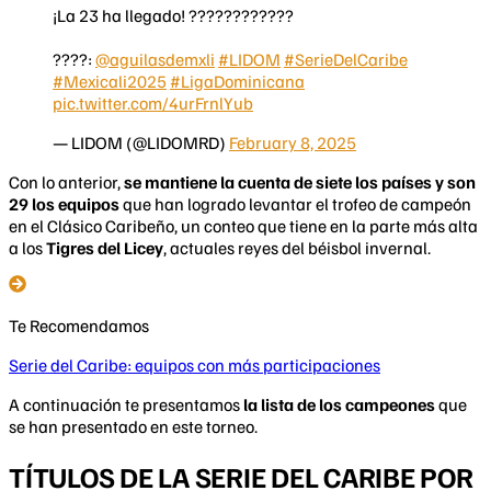
¡La 23 ha llegado! ????????????
????:
@aguilasdemxli
#LIDOM
#SerieDelCaribe
#Mexicali2025
#LigaDominicana
pic.twitter.com/4urFrnlYub
— LIDOM (@LIDOMRD)
February 8, 2025
Con lo anterior,
se mantiene la cuenta de siete los países y son
29 los equipos
que han logrado levantar el trofeo de campeón
en el Clásico Caribeño, un conteo que tiene en la parte más alta
a los
Tigres del Licey
, actuales reyes del béisbol invernal.
Te Recomendamos
Serie del Caribe: equipos con más participaciones
A continuación te presentamos
la lista de los campeones
que
se han presentado en este torneo.
TÍTULOS DE LA SERIE DEL CARIBE POR