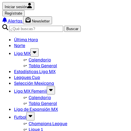
Iniciar sesión
Regístrate
Alertas
Newsletter
Buscar
Última Hora
Norte
Liga MX
Calendario
Tabla General
Estadísticas Liga MX
Leagues Cup
Selección Mexicana
Liga MX Femenil
Calendario
Tabla General
Liga de Expansión MX
Futbol
Champions League
Ligue 1