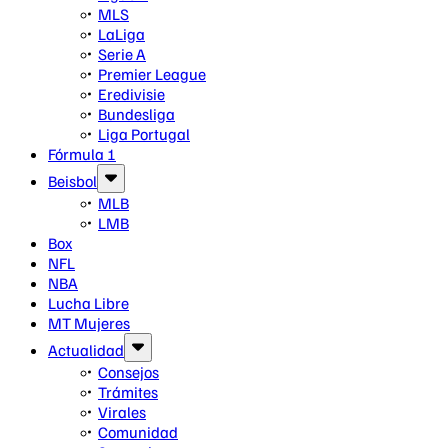
MLS
LaLiga
Serie A
Premier League
Eredivisie
Bundesliga
Liga Portugal
Fórmula 1
Beisbol
MLB
LMB
Box
NFL
NBA
Lucha Libre
MT Mujeres
Actualidad
Consejos
Trámites
Virales
Comunidad