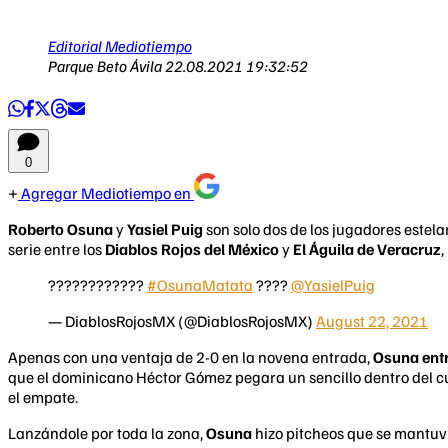
Editorial Mediotiempo
Parque Beto Ávila
22.08.2021 19:32:52
0
Agregar Mediotiempo en
Roberto Osuna
y
Yasiel Puig
son solo dos de los jugadores estel
serie entre los
Diablos Rojos del México
y
El Águila de Veracruz
,
????????????
#OsunaMatata
????
@YasielPuig
— DiablosRojosMX (@DiablosRojosMX)
August 22, 2021
Apenas con una ventaja de 2-0 en la novena entrada,
Osuna entr
que el dominicano Héctor Gómez pegara un sencillo dentro del 
el empate.
Lanzándole por toda la zona,
Osuna
hizo pitcheos que se mantuv