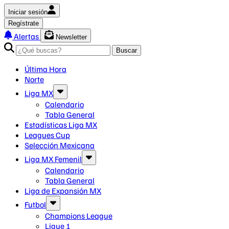
Iniciar sesión
Regístrate
Alertas
Newsletter
Buscar
Última Hora
Norte
Liga MX
Calendario
Tabla General
Estadísticas Liga MX
Leagues Cup
Selección Mexicana
Liga MX Femenil
Calendario
Tabla General
Liga de Expansión MX
Futbol
Champions League
Ligue 1