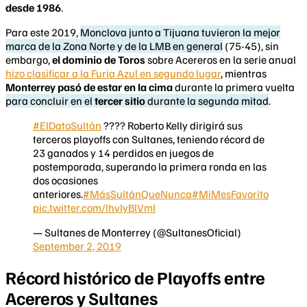
desde 1986
.
Para este 2019,
Monclova junto a Tijuana tuvieron la mejor
marca de la Zona Norte y de la LMB en general
(75-45), sin
embargo,
el dominio de Toros
sobre Acereros en la serie anual
hizo clasificar a la Furia Azul en segundo lugar
, mientras
Monterrey pasó de estar en la cima
durante la primera vuelta
para concluir en el
tercer sitio
durante la segunda mitad
.
#ElDatoSultán
???? Roberto Kelly dirigirá sus
terceros playoffs con Sultanes, teniendo récord de
23 ganados y 14 perdidos en juegos de
postemporada, superando la primera ronda en las
dos ocasiones
anteriores.
#MásSultánQueNunca
#MiMesFavorito
pic.twitter.com/lhvIyBlVmI
— Sultanes de Monterrey (@SultanesOficial)
September 2, 2019
Récord histórico de Playoffs entre
Acereros y Sultanes