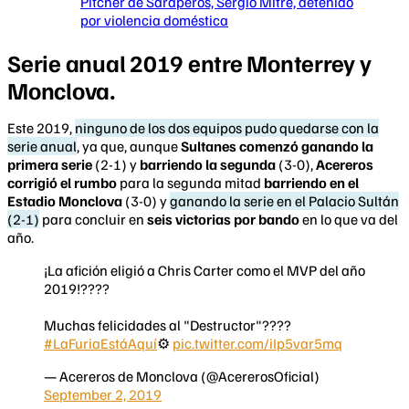
Pitcher de Saraperos, Sergio Mitre, detenido
por violencia doméstica
Serie anual 2019 entre Monterrey y
Monclova.
Este 2019,
ninguno de los dos equipos pudo quedarse con la
serie anual
, ya que, aunque
Sultanes comenzó ganando la
primera serie
(2-1) y
barriendo la segunda
(3-0),
Acereros
corrigió el rumbo
para la segunda mitad
barriendo en el
Estadio Monclova
(3-0) y
ganando la serie en el Palacio Sultán
(2-1)
para concluir en
seis victorias por bando
en lo que va del
año.
¡La afición eligió a Chris Carter como el MVP del año
2019!????
Muchas felicidades al "Destructor"????
#LaFuriaEstáAquí
⚙
pic.twitter.com/iIp5var5mq
— Acereros de Monclova (@AcererosOficial)
September 2, 2019