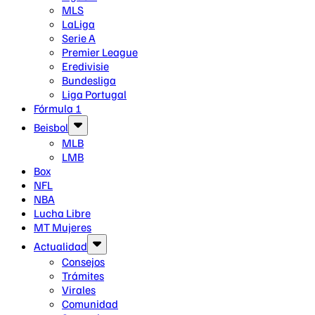
MLS
LaLiga
Serie A
Premier League
Eredivisie
Bundesliga
Liga Portugal
Fórmula 1
Beisbol
MLB
LMB
Box
NFL
NBA
Lucha Libre
MT Mujeres
Actualidad
Consejos
Trámites
Virales
Comunidad