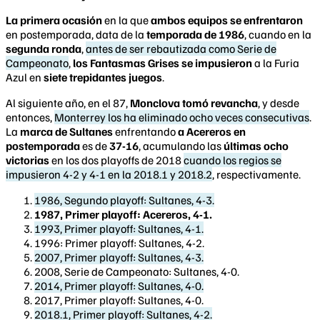
La primera ocasión
en la que
ambos equipos se enfrentaron
en postemporada, data de la
temporada de 1986
, cuando en la
segunda ronda
,
antes de ser rebautizada como Serie de
Campeonato
,
los Fantasmas Grises se impusieron
a la Furia
Azul en
siete trepidantes juegos
.
Al siguiente año, en el 87,
Monclova tomó revancha
, y desde
entonces,
Monterrey los ha eliminado ocho veces consecutivas
.
La
marca de Sultanes
enfrentando
a Acereros en
postemporada
es de
37-16
, acumulando las
últimas ocho
victorias
en los dos playoffs de 2018
cuando los regios se
impusieron 4-2 y 4-1 en la 2018.1 y 2018.2
, respectivamente.
1986, Segundo playoff: Sultanes, 4-3.
1987, Primer playoff: Acereros, 4-1.
1993, Primer playoff: Sultanes, 4-1.
1996: Primer playoff: Sultanes, 4-2.
2007, Primer playoff: Sultanes, 4-3.
2008, Serie de Campeonato: Sultanes, 4-0.
2014, Primer playoff: Sultanes, 4-0.
2017, Primer playoff: Sultanes, 4-0.
2018.1, Primer playoff: Sultanes, 4-2.