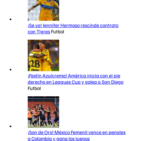
¡Se va! Jennifer Hermoso rescinde contrato
con Tigres
Futbol
¡Festín Azulcrema! América inicia con el pie
derecho en Leagues Cup y golea a San Diego
Futbol
¡Son de Oro! México Femenil vence en penales
a Colombia y gana los Juegos