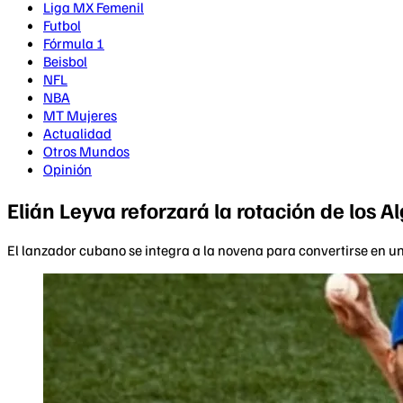
Liga MX Femenil
Futbol
Fórmula 1
Beisbol
NFL
NBA
MT Mujeres
Actualidad
Otros Mundos
Opinión
Elián Leyva reforzará la rotación de los 
El lanzador cubano se integra a la novena para convertirse en un