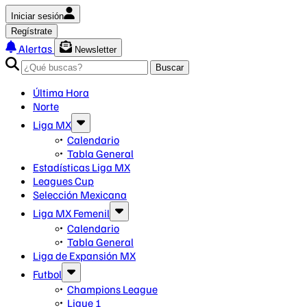
Iniciar sesión
Regístrate
Alertas
Newsletter
Buscar
Última Hora
Norte
Liga MX
Calendario
Tabla General
Estadísticas Liga MX
Leagues Cup
Selección Mexicana
Liga MX Femenil
Calendario
Tabla General
Liga de Expansión MX
Futbol
Champions League
Ligue 1