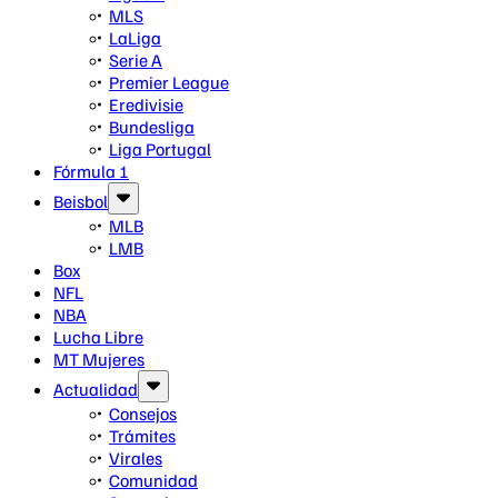
MLS
LaLiga
Serie A
Premier League
Eredivisie
Bundesliga
Liga Portugal
Fórmula 1
Beisbol
MLB
LMB
Box
NFL
NBA
Lucha Libre
MT Mujeres
Actualidad
Consejos
Trámites
Virales
Comunidad