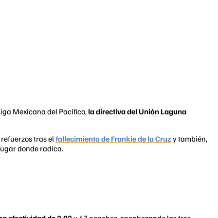
Liga Mexicana del Pacífico,
la directiva del Unión Laguna
refuerzos tras el
fallecimiento de Frankie de la Cruz
y también,
 lugar donde radica.
na efectividad de 2.02
y 67 ponches, encabezando las tres