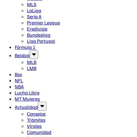
MLS
LaLiga
Serie A
Premier League
Eredivisie
Bundesliga
Liga Portugal
Fórmula 1
Beisbol
MLB
LMB
Box
NFL
NBA
Lucha Libre
MT Mujeres
Actualidad
Consejos
Trámites
Virales
Comunidad