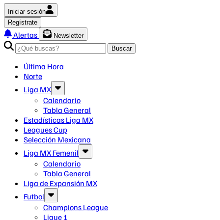
Iniciar sesión
Regístrate
Alertas
Newsletter
Buscar
Última Hora
Norte
Liga MX
Calendario
Tabla General
Estadísticas Liga MX
Leagues Cup
Selección Mexicana
Liga MX Femenil
Calendario
Tabla General
Liga de Expansión MX
Futbol
Champions League
Ligue 1