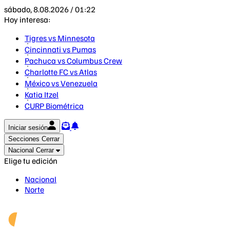
sábado, 8.08.2026 / 01:22
Hoy interesa:
Tigres vs Minnesota
Cincinnati vs Pumas
Pachuca vs Columbus Crew
Charlotte FC vs Atlas
México vs Venezuela
Katia Itzel
CURP Biométrica
Iniciar sesión
Secciones
Cerrar
Nacional
Cerrar
Elige tu edición
Nacional
Norte