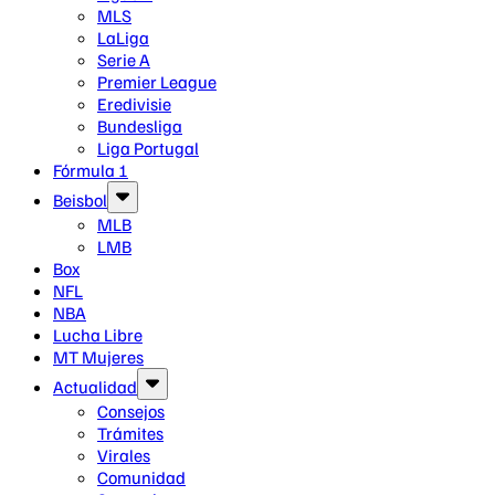
MLS
LaLiga
Serie A
Premier League
Eredivisie
Bundesliga
Liga Portugal
Fórmula 1
Beisbol
MLB
LMB
Box
NFL
NBA
Lucha Libre
MT Mujeres
Actualidad
Consejos
Trámites
Virales
Comunidad