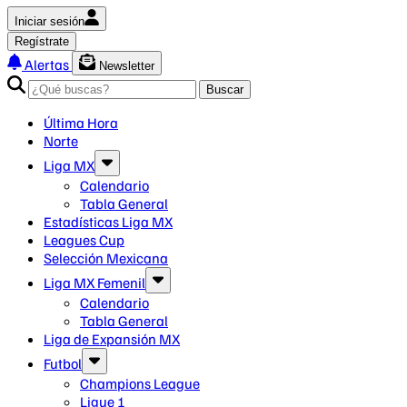
Iniciar sesión
Regístrate
Alertas
Newsletter
Buscar
Última Hora
Norte
Liga MX
Calendario
Tabla General
Estadísticas Liga MX
Leagues Cup
Selección Mexicana
Liga MX Femenil
Calendario
Tabla General
Liga de Expansión MX
Futbol
Champions League
Ligue 1