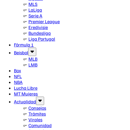
MLS
LaLiga
Serie A
Premier League
Eredivisie
Bundesliga
Liga Portugal
Fórmula 1
Beisbol
MLB
LMB
Box
NFL
NBA
Lucha Libre
MT Mujeres
Actualidad
Consejos
Trámites
Virales
Comunidad