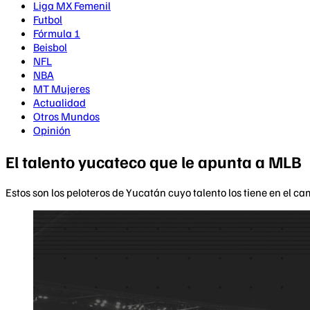
Liga MX Femenil
Futbol
Fórmula 1
Beisbol
NFL
NBA
MT Mujeres
Actualidad
Otros Mundos
Opinión
El talento yucateco que le apunta a MLB
Estos son los peloteros de Yucatán cuyo talento los tiene en el ca