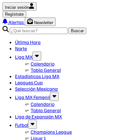
Iniciar sesión
Regístrate
Alertas
Newsletter
Buscar
Última Hora
Norte
Liga MX
Calendario
Tabla General
Estadísticas Liga MX
Leagues Cup
Selección Mexicana
Liga MX Femenil
Calendario
Tabla General
Liga de Expansión MX
Futbol
Champions League
Ligue 1