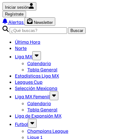
Iniciar sesión
Regístrate
Alertas
Newsletter
Buscar
Última Hora
Norte
Liga MX
Calendario
Tabla General
Estadísticas Liga MX
Leagues Cup
Selección Mexicana
Liga MX Femenil
Calendario
Tabla General
Liga de Expansión MX
Futbol
Champions League
Ligue 1