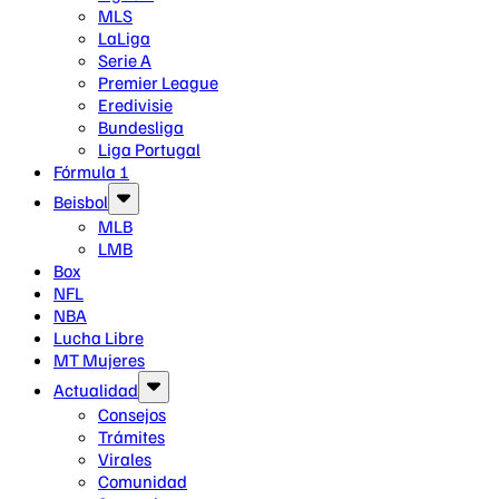
MLS
LaLiga
Serie A
Premier League
Eredivisie
Bundesliga
Liga Portugal
Fórmula 1
Beisbol
MLB
LMB
Box
NFL
NBA
Lucha Libre
MT Mujeres
Actualidad
Consejos
Trámites
Virales
Comunidad