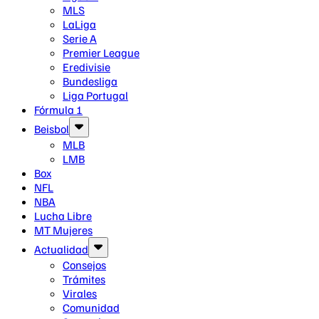
MLS
LaLiga
Serie A
Premier League
Eredivisie
Bundesliga
Liga Portugal
Fórmula 1
Beisbol
MLB
LMB
Box
NFL
NBA
Lucha Libre
MT Mujeres
Actualidad
Consejos
Trámites
Virales
Comunidad