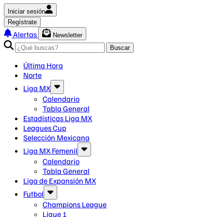
Iniciar sesión
Regístrate
Alertas
Newsletter
Buscar
Última Hora
Norte
Liga MX
Calendario
Tabla General
Estadísticas Liga MX
Leagues Cup
Selección Mexicana
Liga MX Femenil
Calendario
Tabla General
Liga de Expansión MX
Futbol
Champions League
Ligue 1