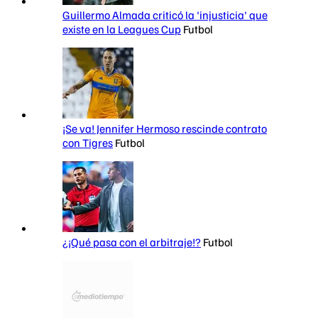
Guillermo Almada criticó la 'injusticia' que
existe en la Leagues Cup
Futbol
¡Se va! Jennifer Hermoso rescinde contrato
con Tigres
Futbol
¿¡Qué pasa con el arbitraje!?
Futbol