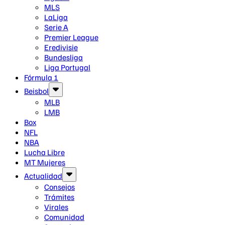
MLS
LaLiga
Serie A
Premier League
Eredivisie
Bundesliga
Liga Portugal
Fórmula 1
Beisbol
MLB
LMB
Box
NFL
NBA
Lucha Libre
MT Mujeres
Actualidad
Consejos
Trámites
Virales
Comunidad