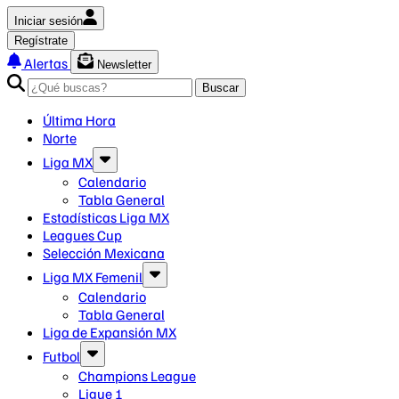
Iniciar sesión
Regístrate
Alertas
Newsletter
Buscar
Última Hora
Norte
Liga MX
Calendario
Tabla General
Estadísticas Liga MX
Leagues Cup
Selección Mexicana
Liga MX Femenil
Calendario
Tabla General
Liga de Expansión MX
Futbol
Champions League
Ligue 1