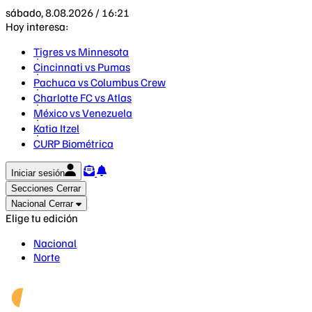
sábado, 8.08.2026 / 16:21
Hoy interesa:
Tigres vs Minnesota
Cincinnati vs Pumas
Pachuca vs Columbus Crew
Charlotte FC vs Atlas
México vs Venezuela
Katia Itzel
CURP Biométrica
Iniciar sesión
Secciones
Cerrar
Nacional
Cerrar
Elige tu edición
Nacional
Norte