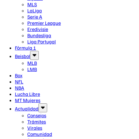
MLS
LaLiga
Serie A
Premier League
Eredivisie
Bundesliga
Liga Portugal
Fórmula 1
Beisbol
MLB
LMB
Box
NFL
NBA
Lucha Libre
MT Mujeres
Actualidad
Consejos
Trámites
Virales
Comunidad