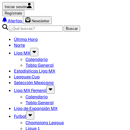
Iniciar sesión
Regístrate
Alertas
Newsletter
Buscar
Última Hora
Norte
Liga MX
Calendario
Tabla General
Estadísticas Liga MX
Leagues Cup
Selección Mexicana
Liga MX Femenil
Calendario
Tabla General
Liga de Expansión MX
Futbol
Champions League
Ligue 1