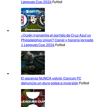
Leagues Cup 2026
Futbol
¿Quién transmite el partido de Cruz Azul vs
Philadelphia Union? Canal y horario Jornada
1 Leagues Cup 2026
Futbol
El ascenso NUNCA volvió: Cancún FC
denuncia un duro golpe a inversión
Futbol