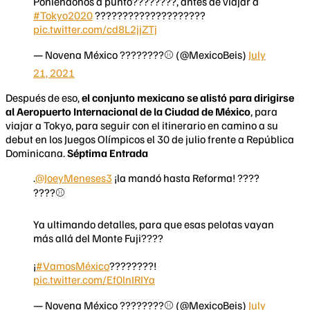
Poniéndonos a punto????????, antes de viajar a
#Tokyo2020
????????????????????
pic.twitter.com/cd8L2jjZTj
— Novena México ????????⚾ (@MexicoBeis)
July
21, 2021
Después de eso,
el conjunto mexicano se alistó para dirigirse
al Aeropuerto Internacional de la Ciudad de México
, para
viajar a Tokyo, para seguir con el itinerario en camino a su
debut en los Juegos Olímpicos el 30 de julio frente a República
Dominicana.
Séptima Entrada
.
@JoeyMeneses3
¡la mandó hasta Reforma! ????
????⚾️
Ya ultimando detalles, para que esas pelotas vayan
más allá del Monte Fuji????
¡
#VamosMéxico
????????!
pic.twitter.com/Ef0lnIRIYa
— Novena México ????????⚾ (@MexicoBeis)
July