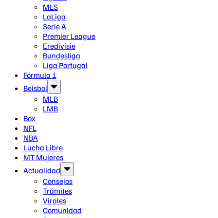
MLS
LaLiga
Serie A
Premier League
Eredivisie
Bundesliga
Liga Portugal
Fórmula 1
Beisbol
MLB
LMB
Box
NFL
NBA
Lucha Libre
MT Mujeres
Actualidad
Consejos
Trámites
Virales
Comunidad