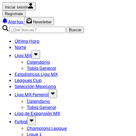
Iniciar sesión
Regístrate
Alertas
Newsletter
Buscar
Última Hora
Norte
Liga MX
Calendario
Tabla General
Estadísticas Liga MX
Leagues Cup
Selección Mexicana
Liga MX Femenil
Calendario
Tabla General
Liga de Expansión MX
Futbol
Champions League
Ligue 1