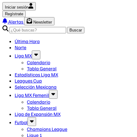
Iniciar sesión
Regístrate
Alertas
Newsletter
Buscar
Última Hora
Norte
Liga MX
Calendario
Tabla General
Estadísticas Liga MX
Leagues Cup
Selección Mexicana
Liga MX Femenil
Calendario
Tabla General
Liga de Expansión MX
Futbol
Champions League
Ligue 1