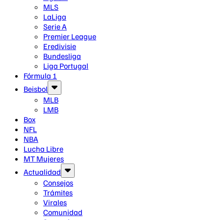
MLS
LaLiga
Serie A
Premier League
Eredivisie
Bundesliga
Liga Portugal
Fórmula 1
Beisbol
MLB
LMB
Box
NFL
NBA
Lucha Libre
MT Mujeres
Actualidad
Consejos
Trámites
Virales
Comunidad