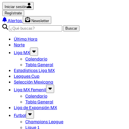
Iniciar sesión
Regístrate
Alertas
Newsletter
Buscar
Última Hora
Norte
Liga MX
Calendario
Tabla General
Estadísticas Liga MX
Leagues Cup
Selección Mexicana
Liga MX Femenil
Calendario
Tabla General
Liga de Expansión MX
Futbol
Champions League
Ligue 1