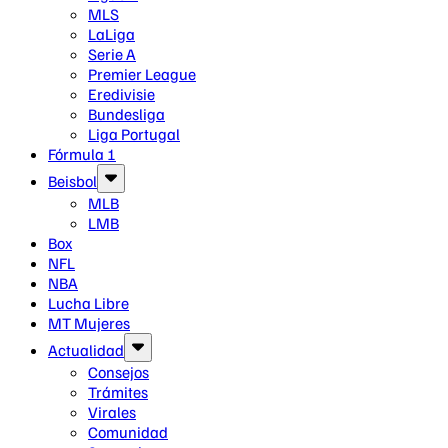
MLS
LaLiga
Serie A
Premier League
Eredivisie
Bundesliga
Liga Portugal
Fórmula 1
Beisbol
MLB
LMB
Box
NFL
NBA
Lucha Libre
MT Mujeres
Actualidad
Consejos
Trámites
Virales
Comunidad