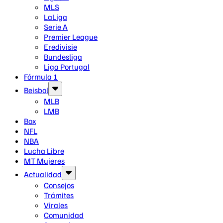
MLS
LaLiga
Serie A
Premier League
Eredivisie
Bundesliga
Liga Portugal
Fórmula 1
Beisbol
MLB
LMB
Box
NFL
NBA
Lucha Libre
MT Mujeres
Actualidad
Consejos
Trámites
Virales
Comunidad