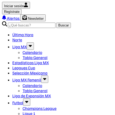
Iniciar sesión
Regístrate
Alertas
Newsletter
Buscar
Última Hora
Norte
Liga MX
Calendario
Tabla General
Estadísticas Liga MX
Leagues Cup
Selección Mexicana
Liga MX Femenil
Calendario
Tabla General
Liga de Expansión MX
Futbol
Champions League
Ligue 1