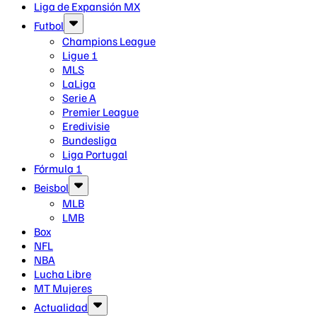
Liga de Expansión MX
Futbol
Champions League
Ligue 1
MLS
LaLiga
Serie A
Premier League
Eredivisie
Bundesliga
Liga Portugal
Fórmula 1
Beisbol
MLB
LMB
Box
NFL
NBA
Lucha Libre
MT Mujeres
Actualidad