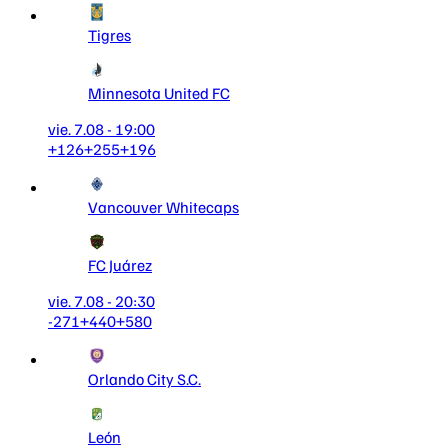
Tigres
Minnesota United FC
vie. 7.08 - 19:00
+126
+255
+196
Vancouver Whitecaps
FC Juárez
vie. 7.08 - 20:30
-271
+440
+580
Orlando City S.C.
León