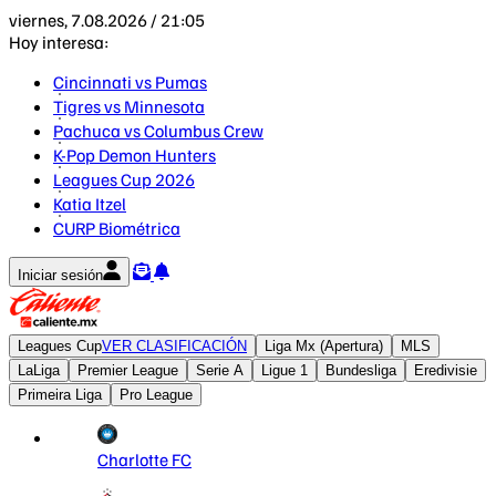
viernes, 7.08.2026 / 21:05
Hoy interesa:
Cincinnati vs Pumas
Tigres vs Minnesota
Pachuca vs Columbus Crew
K-Pop Demon Hunters
Leagues Cup 2026
Katia Itzel
CURP Biométrica
Iniciar sesión
Leagues Cup
VER CLASIFICACIÓN
Liga Mx (Apertura)
MLS
LaLiga
Premier League
Serie A
Ligue 1
Bundesliga
Eredivisie
Primeira Liga
Pro League
Charlotte FC