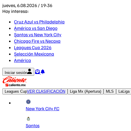
jueves, 6.08.2026 / 19:36
Hoy interesa:
Cruz Azul vs Philadelphia
América vs San Diego
Santos vs New York City
Chicago Fire vs Necaxa
Leagues Cup 2026
Selección Mexicana
América
Iniciar sesión
Leagues Cup
VER CLASIFICACIÓN
Liga Mx (Apertura)
MLS
LaLiga
New York City F.C
Santos