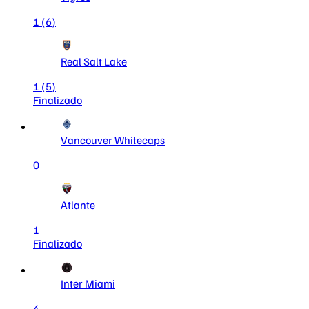
1
(6)
Real Salt Lake
1
(5)
Finalizado
Vancouver Whitecaps
0
Atlante
1
Finalizado
Inter Miami
4