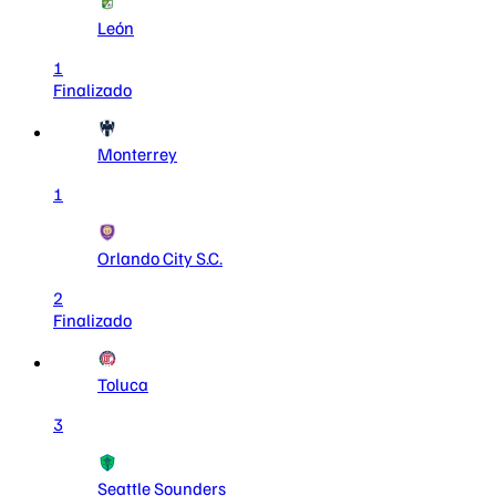
León
1
Finalizado
Monterrey
1
Orlando City S.C.
2
Finalizado
Toluca
3
Seattle Sounders