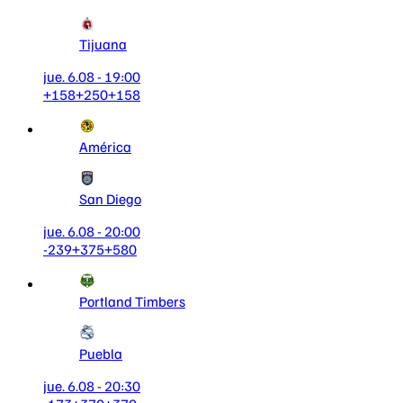
Tijuana
jue. 6.08 - 19:00
+158
+250
+158
América
San Diego
jue. 6.08 - 20:00
-239
+375
+580
Portland Timbers
Puebla
jue. 6.08 - 20:30