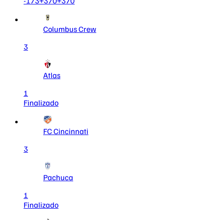
-173
+370
+370
Columbus Crew
3
Atlas
1
Finalizado
FC Cincinnati
3
Pachuca
1
Finalizado