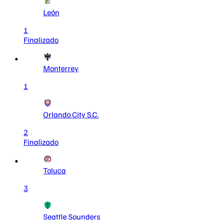
León
1
Finalizado
Monterrey
1
Orlando City S.C.
2
Finalizado
Toluca
3
Seattle Sounders