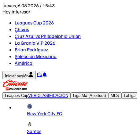
jueves, 6.08.2026 / 15:43
Hoy interesa:
Leagues Cup 2026
Chivas
Cruz Azul vs Philadelphia Union
La Granja VIP 2026
Brian Rodríguez
Selección Mexicana
América
Iniciar sesión
Leagues Cup
VER CLASIFICACIÓN
Liga Mx (Apertura)
MLS
LaLiga
New York City F.C
Santos