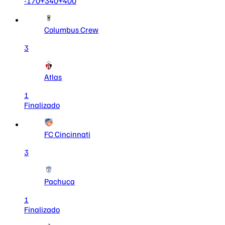
-170
+340
+400
Columbus Crew
3
Atlas
1
Finalizado
FC Cincinnati
3
Pachuca
1
Finalizado