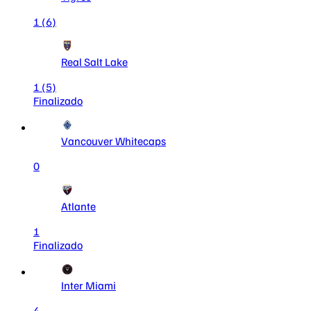
1
(6)
Real Salt Lake
1
(5)
Finalizado
Vancouver Whitecaps
0
Atlante
1
Finalizado
Inter Miami
4