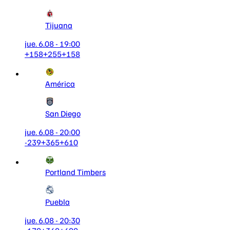
Tijuana
jue. 6.08 - 19:00
+158
+255
+158
América
San Diego
jue. 6.08 - 20:00
-239
+365
+610
Portland Timbers
Puebla
jue. 6.08 - 20:30