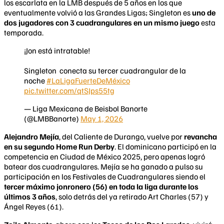
los escarlata en la LMB después de 5 años en los que
eventualmente volvió a las Grandes Ligas; Singleton es
uno de
dos jugadores con 3 cuadrangulares en un mismo juego
esta
temporada.
¡Jon está intratable!
Singleton conecta su tercer cuadrangular de la
noche
#LaLigaFuerteDeMéxico
pic.twitter.com/qtSJps55tg
— Liga Mexicana de Beisbol Banorte
(@LMBBanorte)
May 1, 2026
Alejandro Mejía
, del Caliente de Durango, vuelve por
revancha
en su segundo Home Run Derby
. El dominicano participó en la
competencia en Ciudad de México 2025, pero apenas logró
batear dos cuadrangulares. Mejía se ha ganado a pulso su
participación en los Festivales de Cuadrangulares siendo el
tercer máximo jonronero (56) en toda la liga durante los
últimos 3 años
, solo detrás del ya retirado Art Charles (57) y
Ángel Reyes (61).