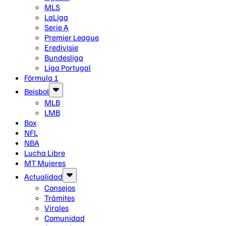
MLS
LaLiga
Serie A
Premier League
Eredivisie
Bundesliga
Liga Portugal
Fórmula 1
Beisbol
MLB
LMB
Box
NFL
NBA
Lucha Libre
MT Mujeres
Actualidad
Consejos
Trámites
Virales
Comunidad