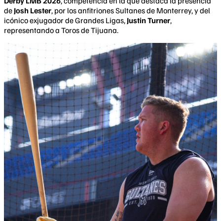
Derby LMB 2026
, competencia en la que destaca la presencia
de
Josh Lester
, por los anfitriones Sultanes de Monterrey, y del
icónico exjugador de Grandes Ligas,
Justin Turner
,
representando a Toros de Tijuana.