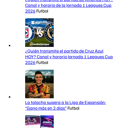
Canal y horario de la Jornada 1 Leagues Cup
2026
Futbol
¿Quién transmite el partido de Cruz Azul
HOY? Canal y horario Jornada 1 Leagues Cup
2026
Futbol
La talacha supera a la Liga de Expansión:
“Gano más en 2 días”
Futbol