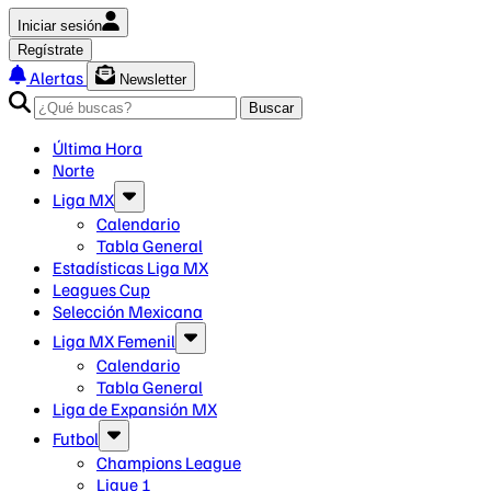
Iniciar sesión
Regístrate
Alertas
Newsletter
Buscar
Última Hora
Norte
Liga MX
Calendario
Tabla General
Estadísticas Liga MX
Leagues Cup
Selección Mexicana
Liga MX Femenil
Calendario
Tabla General
Liga de Expansión MX
Futbol
Champions League
Ligue 1