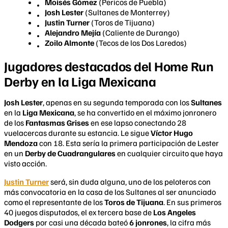
Moisés Gómez
(Pericos de Puebla)
Josh Lester
(Sultanes de Monterrey)
Justin Turner
(Toros de Tijuana)
Alejandro Mejía
(Caliente de Durango)
Zoilo Almonte
(Tecos de los Dos Laredos)
Jugadores destacados del Home Run
Derby en la Liga Mexicana
Josh Lester
, apenas en su segunda temporada con los
Sultanes
en la
Liga Mexicana
, se ha convertido en el máximo jonronero
de los
Fantasmas Grises
en ese lapso conectando 28
vuelacercas durante su estancia. Le sigue
Víctor Hugo
Mendoza
con 18. Esta sería la primera participación de Lester
en un
Derby de Cuadrangulares
en cualquier circuito que haya
visto acción.
Justin Turner
será, sin duda alguna, uno de los peloteros con
más convocatoria en la casa de los Sultanes al ser anunciado
como el representante de los
Toros de Tijuana
. En sus primeros
40 juegos disputados, el ex tercera base de
Los Angeles
Dodgers
por casi una década bateó
6 jonrones
, la cifra más