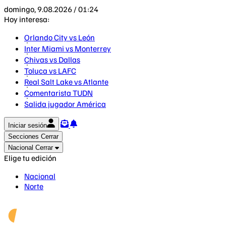
domingo, 9.08.2026 / 01:24
Hoy interesa:
Orlando City vs León
Inter Miami vs Monterrey
Chivas vs Dallas
Toluca vs LAFC
Real Salt Lake vs Atlante
Comentarista TUDN
Salida jugador América
Iniciar sesión
Secciones
Cerrar
Nacional
Cerrar
Elige tu edición
Nacional
Norte