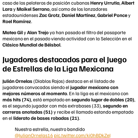
caso de los peloteros de posición cubanos
Henry Urrutia
,
Albert
Lara
y
Maikel Serrano
, así como de los lanzadores
estadounidenses
Zac Grotz
,
Daniel Martínez
,
Gabriel Ponce
y
Roel Ramírez
.
Mateo Gil
y
Alan Trejo
ya han pasado el filtro del pasaporte
mexicano en el pasado viendo actividad con la Selección en el
Clásico Mundial de Béisbol
.
Jugadores destacados para el Juego
de Estrellas de la Liga Mexicana
Julián Ornelas
(Diablos Rojos) destaca en el listado de
jugadores convocados siendo el
jugador mexicano con
mejores números al momento
. En la liga es el mexicano con
más hits (74)
, está empatado en
segundo lugar de dobles (20)
,
es el segundo jugador con más extrabases (33),
segundo en
carreras anotadas (51)
y recibe el llamado estando empatado
en el
liderato de bases robadas (21)
.
Nuestra estrella, nuestro bandido
@JulianOrnelas16
pic.twitter.com/ki0hBDkZeJ