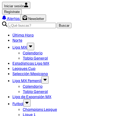
Iniciar sesión
Regístrate
Alertas
Newsletter
Buscar
Última Hora
Norte
Liga MX
Calendario
Tabla General
Estadísticas Liga MX
Leagues Cup
Selección Mexicana
Liga MX Femenil
Calendario
Tabla General
Liga de Expansión MX
Futbol
Champions League
Ligue 1