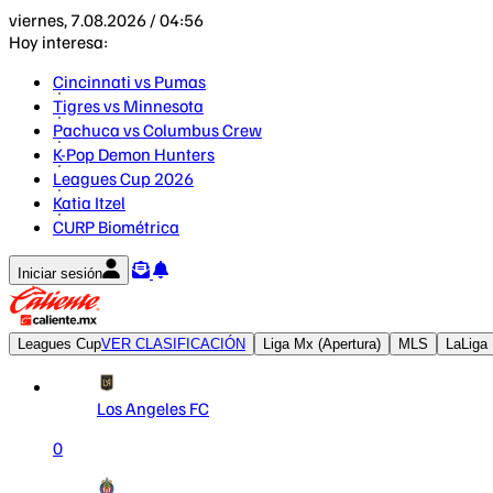
viernes, 7.08.2026 / 04:56
Hoy interesa:
Cincinnati vs Pumas
Tigres vs Minnesota
Pachuca vs Columbus Crew
K-Pop Demon Hunters
Leagues Cup 2026
Katia Itzel
CURP Biométrica
Iniciar sesión
Leagues Cup
VER CLASIFICACIÓN
Liga Mx (Apertura)
MLS
LaLiga
Los Angeles FC
0