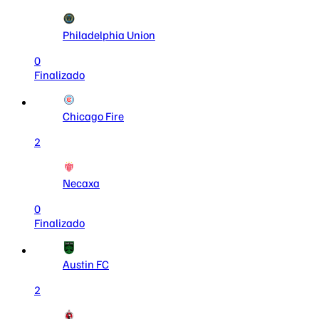
Philadelphia Union
0
Finalizado
Chicago Fire
2
Necaxa
0
Finalizado
Austin FC
2