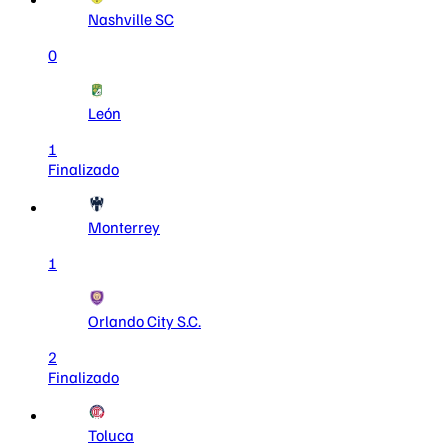
Nashville SC
0
León
1
Finalizado
Monterrey
1
Orlando City S.C.
2
Finalizado
Toluca