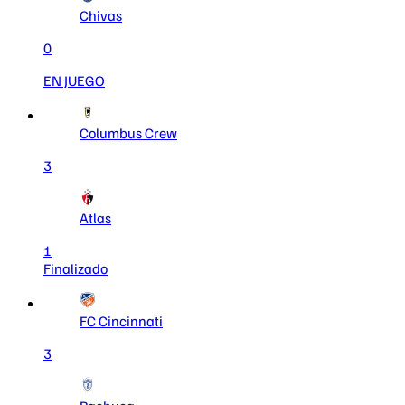
Chivas
0
EN JUEGO
Columbus Crew
3
Atlas
1
Finalizado
FC Cincinnati
3