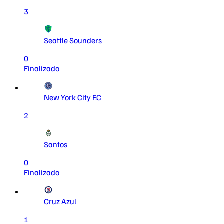
3
Seattle Sounders
0
Finalizado
New York City F.C
2
Santos
0
Finalizado
Cruz Azul
1