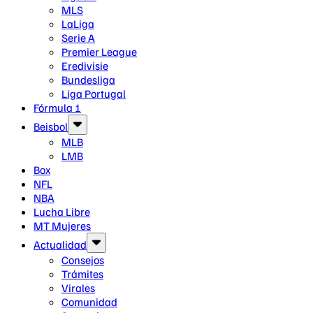
MLS
LaLiga
Serie A
Premier League
Eredivisie
Bundesliga
Liga Portugal
Fórmula 1
Beisbol
MLB
LMB
Box
NFL
NBA
Lucha Libre
MT Mujeres
Actualidad
Consejos
Trámites
Virales
Comunidad