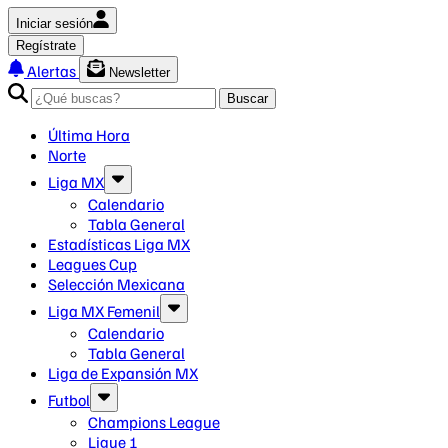
Iniciar sesión
Regístrate
Alertas
Newsletter
Buscar
Última Hora
Norte
Liga MX
Calendario
Tabla General
Estadísticas Liga MX
Leagues Cup
Selección Mexicana
Liga MX Femenil
Calendario
Tabla General
Liga de Expansión MX
Futbol
Champions League
Ligue 1